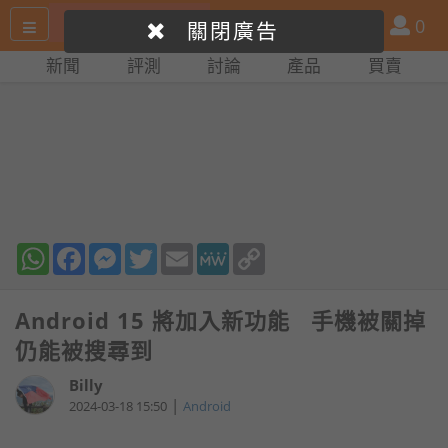
搜
產
會
0
關閉廣告
尋
品
員
新聞
評測
討論
產品
買賣
網
比
站
拼
WhatsApp
Facebook
Messenger
Twitter
Email
MeWe
Copy
Link
Android 15 將加入新功能 手機被關掉
仍能被搜尋到
Billy
|
2024-03-18 15:50
Android