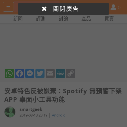
搜
產
會
0
關閉廣告
尋
品
員
新聞
評測
討論
產品
買賣
網
比
站
拼
WhatsApp
Facebook
Messenger
Twitter
Email
MeWe
Copy
Link
安卓特色反被嫌棄：Spotify 無預警下架
APP 桌面小工具功能
smartgeek
|
2019-08-13 23:19
Android