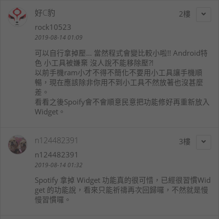
好C豹
2
rock10523
2019-08-14 01:09
可以自行拿掉壓... 當然程式會變比較小啦!! Android特
色 小工具被嫌棄 沒人說不能移除壓?!
以前手機ram小才不得不簡化不要用小工具讓手機順
暢，現在應該除非你用不到小工具不然放著也沒甚麼
差。
看看之後Spoify會不會順意民意把功能修好再重新放入
Widget。
n124482391
3
n124482391
2019-08-14 01:32
Spotify 拿掉 Widget 功能真的很可惜，已經很習慣Wid
get 的功能說，看來只能祈禱再次回歸囉，不然就是慢
慢習慣囉。