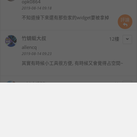
opk0864
2019-08-14 09:18
不知道接下來還有那些家的widget要被拿掉
評論
竹蜻蜓大叔
12
allencq
2019-08-14 09:23
其實有時候小工具很方便, 有時候又會覺得占空間~
cchichi523tw
13
cchichi523tw
2019-08-14 09:41
沒注意到這個功能
Spotify現在已變成主要播音樂的軟體
不錯用