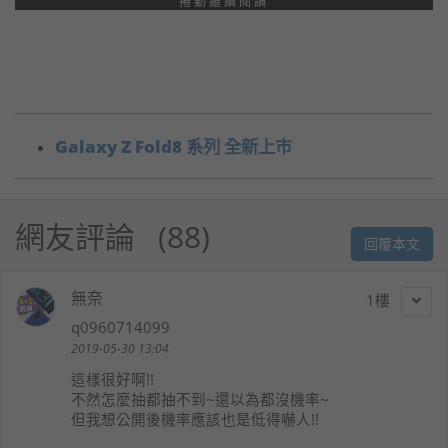
捲動繼續閱讀
Galaxy Z Fold8 系列 全新上市
網友評論
88
回覆本文
無奈
1
q0960714099
2019-05-30 13:04
這樣很好啊!!
不然怎麼抽都抽不到~還以為都沒機率~
但我想公開後機率應該也是低得嚇人!!