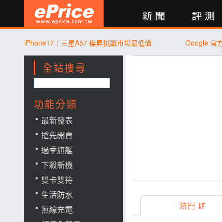
新聞
評測
討論
產品
買賣
商城
登入
iPhone17｜三星A57 傑昇挑戰市場最低價
Google
全站搜尋
功能分類
最新發表
搶先開賣
過季旗艦
下殺新機
雙卡雙待
生活防水
熱門
無線充電