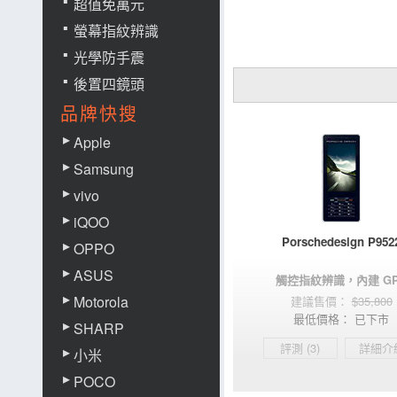
超值免萬元
螢幕指紋辨識
光學防手震
後置四鏡頭
品牌快搜
Apple
Samsung
vivo
iQOO
Porschedesign P952
OPPO
ASUS
觸控指紋辨識，內建 G
Motorola
$35,800
已下市
SHARP
評測 (3)
詳細介
小米
POCO