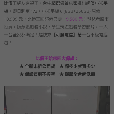
比價王
網友有福了，
台中精選優質店家
推出
超值小米平
板
，即日起至 1
/3
，小米平板 6 (8GB+256GB) 原價
10,999 元
，
比價王回饋價只要：
9,580 元
！爸爸看股市
投資，媽媽追劇看小說，學生玩遊戲看學習影片，一人
一台全家都滿足！趕快來
【可勝電信】帶
一台平板電腦
啦！
比價王給您四大保證：
★ 全新未拆公司貨 ★ 標多少就賣多少
★ 保證買到不撲空 ★ 輾壓全台超低價