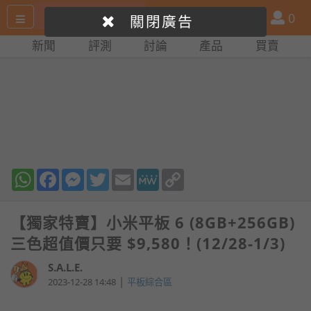
搜
產
會
0
關閉廣告
尋
品
員
新聞
評測
討論
產品
買賣
網
比
站
拼
WhatsApp
Facebook
Messenger
Twitter
Email
MeWe
Copy
Link
【獨家特賣】小米平板 6 (8GB+256GB)
三色超值價只要 $9,580！(12/28-1/3)
S.A.L.E.
|
2023-12-28 14:48
平板綜合區