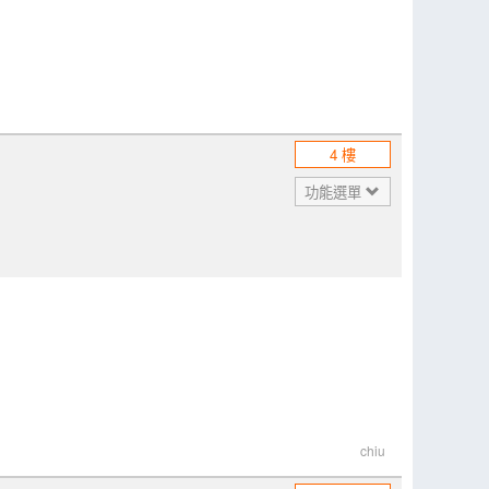
4 樓
功能選單
chiu