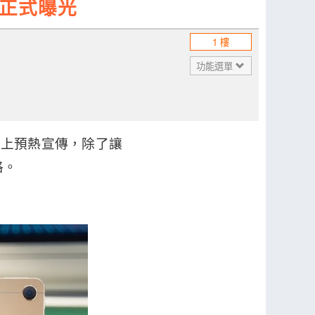
觀正式曝光
1 樓
功能選單
tter 上預熱宣傳，除了讓
格。