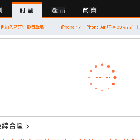
行動版
能也加入藍牙追蹤器戰局
板綜合區
>