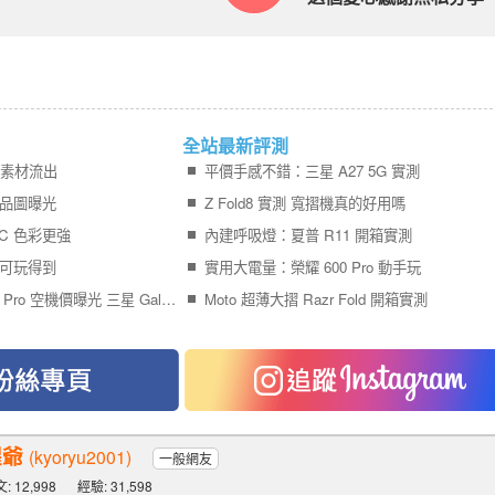
全站最新評測
宣傳素材流出
平價手感不錯：三星 A27 5G 實測
 產品圖曝光
Z Fold8 實測 寬摺機真的好用嗎
PC 色彩更強
內建呼吸燈：夏普 R11 開箱實測
系列可玩得到
實用大電量：榮耀 600 Pro 動手玩
終於等到了！iPhone 17 Pro 空機價曝光 三星 Galaxy S26+ 狂降近 8 千
Moto 超薄大摺 Razr Fold 開箱實測
猩爺
(kyoryu2001)
一般網友
: 12,998
經驗: 31,598