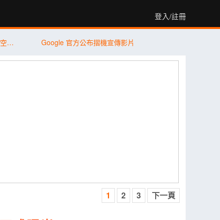
登入/註冊
iPhone 17＋iPhone Air 狂掃 89% 市佔！空機價跳水 9,410 元引爆尾盤買氣
Google 官方公布摺機宣傳影片
1
2
3
下一頁