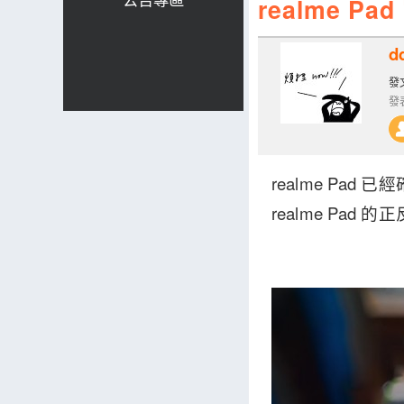
realme
d
發文
發表
realme Pad 
realme Pa