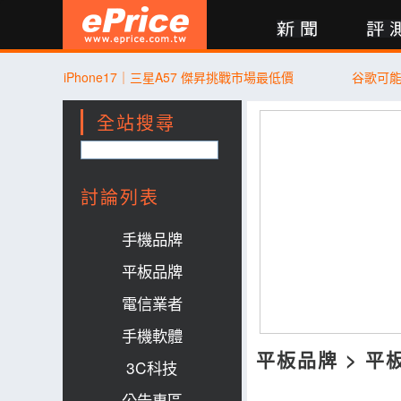
新聞
評測
討論
產品
買賣
商城
登入
iPhone17｜三星A57 傑昇挑戰市場最低價
谷歌可
全站搜尋
討論列表
手機品牌
平板品牌
電信業者
手機軟體
平板品牌
>
平
3C科技
公告專區