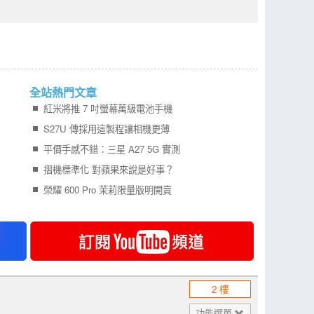
全站熱門文章
紅米將推 7 吋螢幕萬級電池手機
S27U 傳採用這製程讓相機更薄
平價手感不錯：三星 A27 5G 實測
摺機標準化 對蘋果來說是好事？
榮耀 600 Pro 茉莉限量版明開賣
2 樓
功能選單