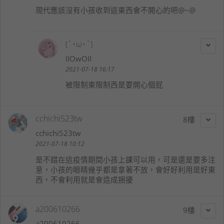
現代應該沒有小孩收到這東西會不開心的吧@~@
(´･ω･`)
IIOwOII
2021-07-18 16:17
被限制東限制西是要開心個屁
cchichi523tw
8
cchichi523tw
2021-07-18 10:12
是不錯在這疫情期間小孩上課可以用，可是還是要多注
意，小孩的眼睛幾乎都是拿著不放，會好好利用是好東
西，不會利用就是會造成捆擾
a200610266
9
a200610266