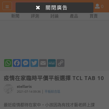
搜
產
會
0
關閉廣告
尋
品
員
新聞
評測
討論
產品
買賣
網
比
站
拼
WhatsApp
Facebook
Messenger
Twitter
Email
MeWe
Copy
Link
疫情在家臨時平價平板選擇 TCL TAB 10
stellaris
|
2021-07-14 09:36
平板綜合區
最近疫情都待在家中，小孩因為有找才藝老師上課