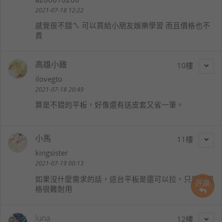
2021-07-18 12:22
感覺很不錯ㄟ 可以買給小朋友娛樂學習 而且價格也不
貴
高雄小雞
10
ilovegto
2021-07-18 20:49
算是不錯的平板，好像還有送皮套又省一筆。
小馬
11
kingsister
2021-07-19 00:13
如果沒什麼需求的話，這台平板是還可以拉，只是這規
評論
格很難耐用
luna
12