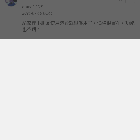
clara1129
2021-07-19 00:45
給家裡小朋友使用這台就很够用了，價格很實在，功能
也不錯。
竹蜻蜓大叔
13
allencq
2021-07-19 10:49
TCL TAB 10真是防疫在家的好工具～重點是價格又不
貴～
Y不拉桑
14
yu_987
2021-07-19 23:20
這台平板價格合理且也划算~買來給小朋友用於線上課
相當實惠，且還有貼心的父母親監控功能可幫助家長控
管，免得小朋友因為這波疫情近視度數又得增加了。