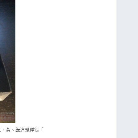
合紅、黃、綠這幾種很「