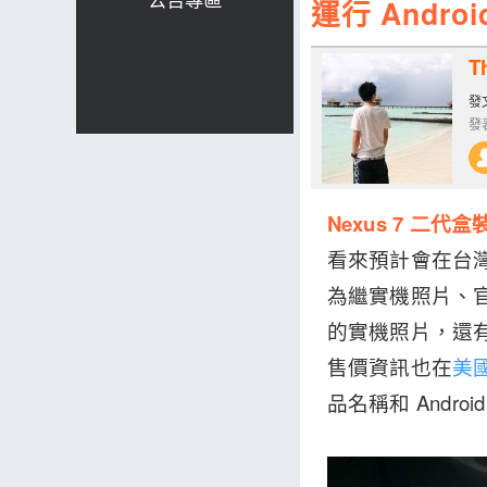
運行 Andro
T
發文
發表
Nexus 7 二
看來預計會在台灣時
為繼實機照片、官
的實機照片，還
售價資訊也在
美國
品名稱和 Andr