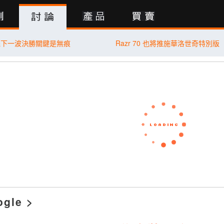
行動版
機下一波決勝關鍵是無痕
Razr 70 也將推施華洛世奇特別版
ogle
>