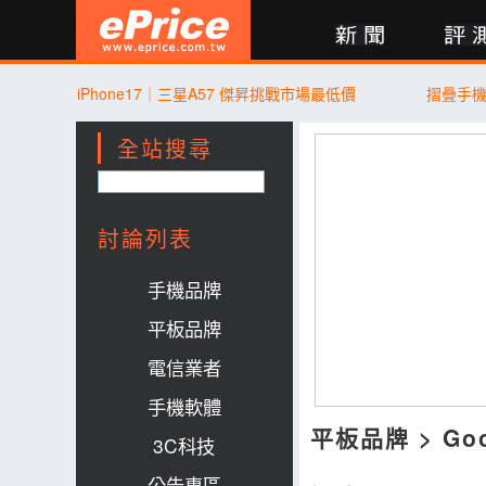
新聞
評測
討論
產品
買賣
商城
登入
iPhone17｜三星A57 傑昇挑戰市場最低價
摺疊手
全站搜尋
討論列表
手機品牌
平板品牌
電信業者
手機軟體
平板品牌
>
Go
3C科技
公告專區