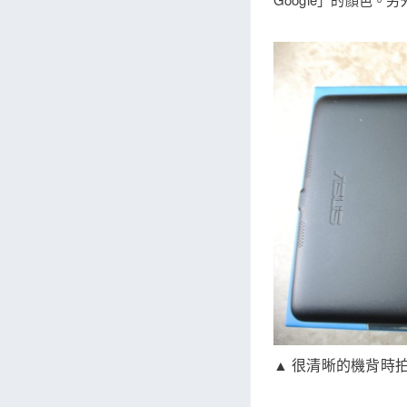
▲ 很清晰的機背時拍