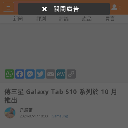
搜
產
會
0
關閉廣告
尋
品
員
新聞
評測
討論
產品
買賣
網
比
站
拼
WhatsApp
Facebook
Messenger
Twitter
Email
MeWe
Copy
Link
傳三星 Galaxy Tab S10 系列於 10 月
推出
丹尼爾
|
2024-07-17 10:00
Samsung