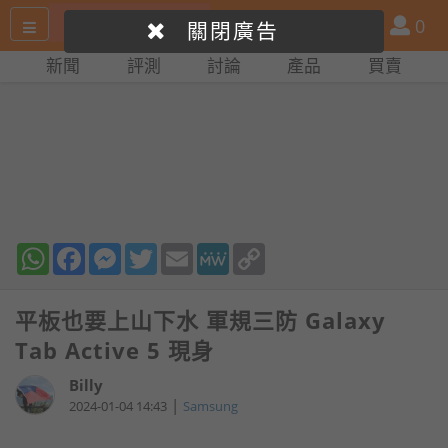
搜
產
會
0
關閉廣告
尋
品
員
新聞
評測
討論
產品
買賣
網
比
站
拼
WhatsApp
Facebook
Messenger
Twitter
Email
MeWe
Copy
Link
平板也要上山下水 軍規三防 Galaxy
Tab Active 5 現身
Billy
|
2024-01-04 14:43
Samsung