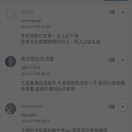
XUXO
1
rmmaniac
2024-01-04 15:39
平板我都在家用，沒上山下海
但看在有實體按鍵的份上，列入口袋名單
烏拉那拉氏流鶯
2
iden1024
2024-01-04 19:35
三星最會的清庫存 外表再稍微改裝一下 就可以提高價
位來賣 這樣的爛招玩不膩啊
doraemon
3
lvprada
2024-01-04 20:55
平價的平板真的最怕會lag,買來真的會當磚頭