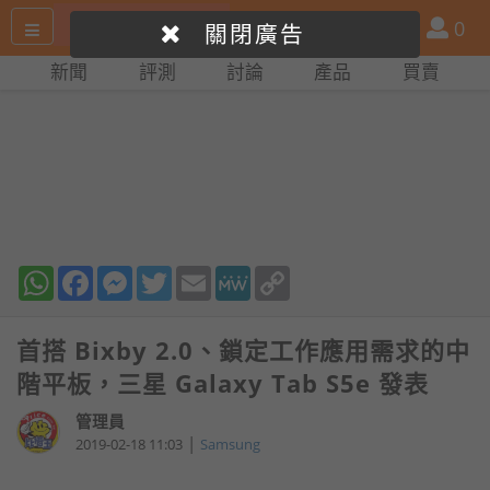
搜
產
會
0
關閉廣告
尋
品
員
新聞
評測
討論
產品
買賣
網
比
站
拼
WhatsApp
Facebook
Messenger
Twitter
Email
MeWe
Copy
Link
首搭 Bixby 2.0、鎖定工作應用需求的中
階平板，三星 Galaxy Tab S5e 發表
管理員
|
2019-02-18 11:03
Samsung