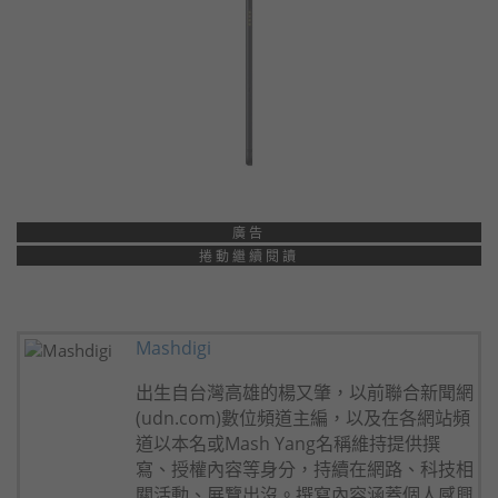
廣告
捲動繼續閱讀
Mashdigi
出生自台灣高雄的楊又肇，以前聯合新聞網
(udn.com)數位頻道主編，以及在各網站頻
道以本名或Mash Yang名稱維持提供撰
寫、授權內容等身分，持續在網路、科技相
關活動、展覽出沒。撰寫內容涵蓋個人感興