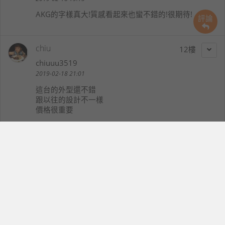
AKG的字樣真大!質感看起來也蠻不錯的!很期待!
評論
chiu
12
chiuuu3519
2019-02-18 21:01
這台的外型還不錯
跟以往的設計不一樣
價格很重要
whm606503
13
whm606503
2019-02-18 23:50
Galaxy tab S5e $10000有找，
我一定入手。
歌德貝多芬
14