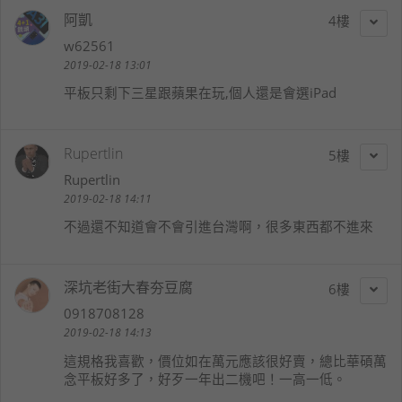
阿凱
4
w62561
2019-02-18 13:01
平板只剩下三星跟蘋果在玩,個人還是會選iPad
Rupertlin
5
Rupertlin
2019-02-18 14:11
不過還不知道會不會引進台灣啊，很多東西都不進來
深坑老街大春夯豆腐
6
0918708128
2019-02-18 14:13
這規格我喜歡，價位如在萬元應該很好賣，總比華碩萬
念平板好多了，好歹一年出二機吧！一高一低。