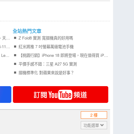
全站熱門文章
ASUS 重返平板市場！12.2 吋 OLED 大螢幕、天璣 8300 加持 ASUS Pad 現場實機體驗
Z Fold8 實測 寬摺機真的好用嗎
【桃園促銷】Apple iPad Air 7(2025)(M3)(WiFi-11)128G，現貨下殺只要 16,290 元即可帶回家 ！(6/5~6/11)
紅米將推 7 吋螢幕萬級電池手機
Lenovo 雙旗艦平板登台 Idea Tab Pro Gen 2、Legion Tab Gen 5 搶攻暑期市場
【桃園行銷】iPhone 18 即將登場，現在值得買 iPhone 17 嗎？四款機型一次比較！
平價手感不錯：三星 A27 5G 實測
摺機標準化 對蘋果來說是好事？
2 樓
功能選單