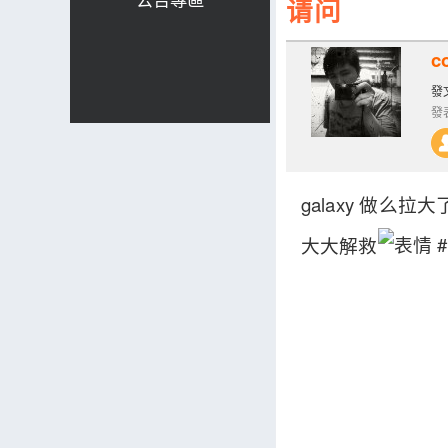
请问
c
發文
發表
galaxy 做么
大大解救