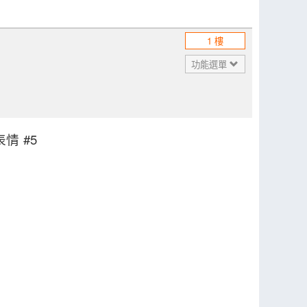
1 樓
功能選單