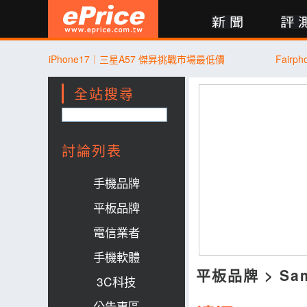
新聞
評測
討論
產品
買賣
商城
登入
iPhone17｜三星A57 傑昇挑戰市場最低價
Fair
全站搜尋
討論列表
手機品牌
平板品牌
電信業者
手機軟體
平板品牌
>
Sa
3C科技
公告專區