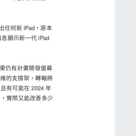
任何新 iPad，原本
消息顯示新一代 iPad
指出蘋果仍有計畫開發螢幕
用碳纖維的支撐架，轉軸將
可能在 2024 年
決，實際又能改善多少