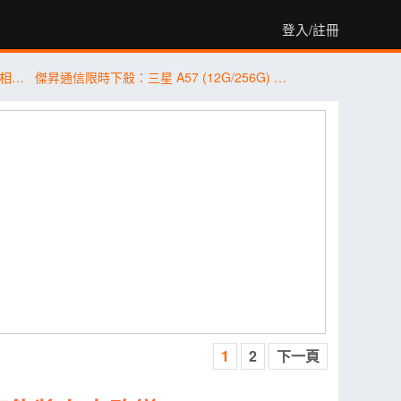
登入/註冊
三星 Galaxy Z Fold8 系列／Flip8 重磅亮相！傑昇通信預購抽萬元悠遊卡金
傑昇通信限時下殺：三星 A57 (12G/256G) 只要 $14,490 元！(8/3-8/5)
1
2
下一頁