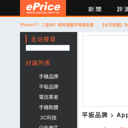
新聞
評測
討論
產品
買賣
商城
登入
iPhone17｜三星A57 傑昇挑戰市場最低價
全站搜尋
討論列表
手機品牌
平板品牌
電信業者
手機軟體
平板品牌
>
Ap
3C科技
公告專區