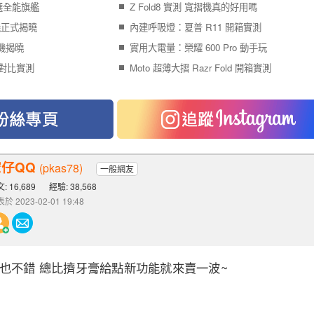
選全能旗艦
Z Fold8 實測 寬摺機真的好用嗎
手機正式揭曉
內建呼吸燈：夏普 R11 開箱實測
手機揭曉
實用大電量：榮耀 600 Pro 動手玩
後代對比實測
Moto 超薄大摺 Razr Fold 開箱實測
仔QQ
(pkas78)
一般網友
: 16,689
經驗: 38,568
於 2023-02-01 19:48
Pad也不錯 總比擠牙膏給點新功能就來賣一波~