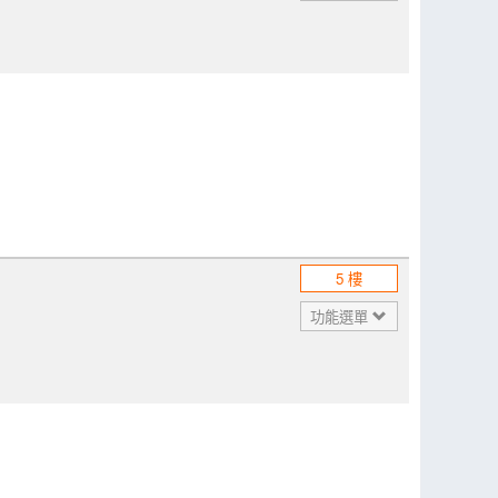
5 樓
功能選單