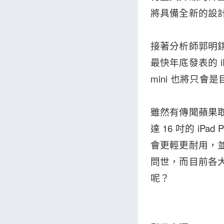
將具備全新的設計
接著分析師郭明錤則
最快年底發表的 iP
mini 也將只會
雖然有傳聞蘋果取消
達 16 吋的 i
會更輕更耐用，並
問世，而目前各
呢？