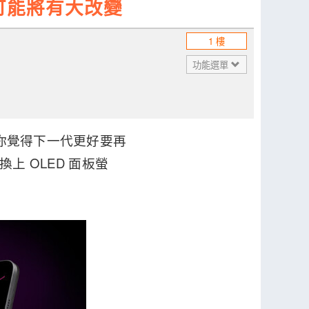
4 可能將有大改變
1 樓
功能選單
果你覺得下一代更好要再
換上 OLED 面板螢