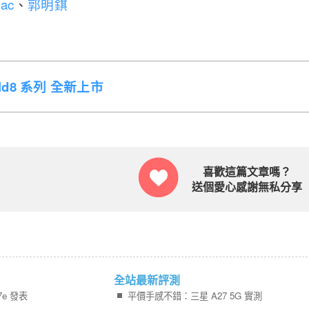
Mac
、
郭明錤
Fold8 系列 全新上市
喜歡這篇文章嗎？
送個愛心感謝無私分享
全站最新評測
7e 發表
平價手感不錯：三星 A27 5G 實測