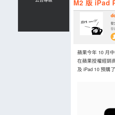
M2 版 iPa
d
發文
發表
蘋果今年 10 月
在蘋果授權經銷
及 iPad 10 預購