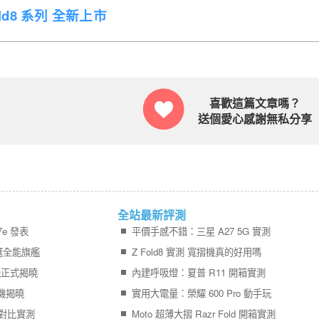
Fold8 系列 全新上市
喜歡這篇文章嗎？
送個愛心感謝無私分享
全站最新評測
7e 發表
平價手感不錯：三星 A27 5G 實測
選全能旗艦
Z Fold8 實測 寬摺機真的好用嗎
手機正式揭曉
內建呼吸燈：夏普 R11 開箱實測
手機揭曉
實用大電量：榮耀 600 Pro 動手玩
後代對比實測
Moto 超薄大摺 Razr Fold 開箱實測