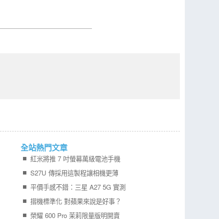
全站熱門文章
紅米將推 7 吋螢幕萬級電池手機
S27U 傳採用這製程讓相機更薄
平價手感不錯：三星 A27 5G 實測
摺機標準化 對蘋果來說是好事？
榮耀 600 Pro 茉莉限量版明開賣