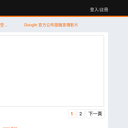
登入/註冊
iPhone 17＋iPhone Air 狂掃 89% 市佔！空機價跳水 9,410 元引爆尾盤買氣
Google 官方公布摺機宣傳影片
1
2
下一頁