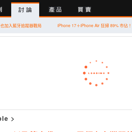
行動版
能也加入藍牙追蹤器戰局
ple
>