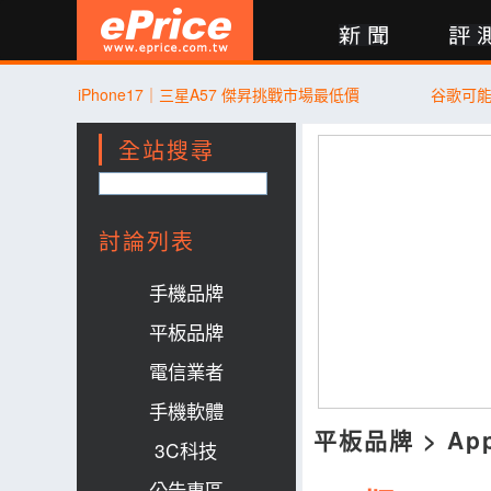
新聞
評測
討論
產品
買賣
商城
登入
iPhone17｜三星A57 傑昇挑戰市場最低價
谷歌可
全站搜尋
討論列表
手機品牌
平板品牌
電信業者
手機軟體
平板品牌
>
Ap
3C科技
公告專區