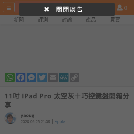
搜
產
會
0
關閉廣告
尋
品
員
新聞
評測
討論
產品
買賣
網
比
站
拼
WhatsApp
Facebook
Messenger
Twitter
Email
MeWe
Copy
Link
11吋 IPad Pro 太空灰＋巧控鍵盤開箱分
享
yaoug
|
2020-06-25 21:08
Apple