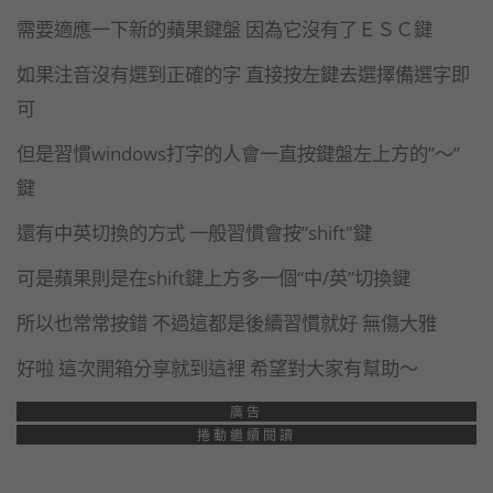
需要適應一下新的蘋果鍵盤 因為它沒有了ＥＳＣ鍵
如果注音沒有選到正確的字 直接按左鍵去選擇備選字即
可
但是習慣windows打字的人會一直按鍵盤左上方的”～”
鍵
還有中英切換的方式 一般習慣會按”shift"鍵
可是蘋果則是在shift鍵上方多一個“中/英”切換鍵
所以也常常按錯 不過這都是後續習慣就好 無傷大雅
好啦 這次開箱分享就到這裡 希望對大家有幫助～
廣告
捲動繼續閱讀