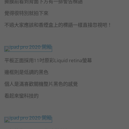
撕膜前看到背面下方有一排警告標語
覺得很特別就拍下來
不過大家應該和香煙盒上的標語一樣直接忽視吧！
平板正面採用11吋原彩Liquid retina螢幕
邊框則是低調的黑色
個人是滿喜歡關機整片黑色的感覺
看起來蠻科技的