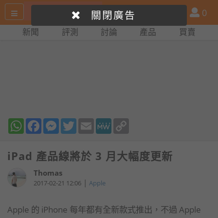
搜
產
會
0
關閉廣告
尋
品
員
新聞
評測
討論
產品
買賣
網
比
站
拼
WhatsApp
Facebook
Messenger
Twitter
Email
MeWe
Copy
Link
iPad 產品線將於 3 月大幅度更新
Thomas
|
2017-02-21 12:06
Apple
Apple 的 iPhone 每年都有全新款式推出，不過 Apple