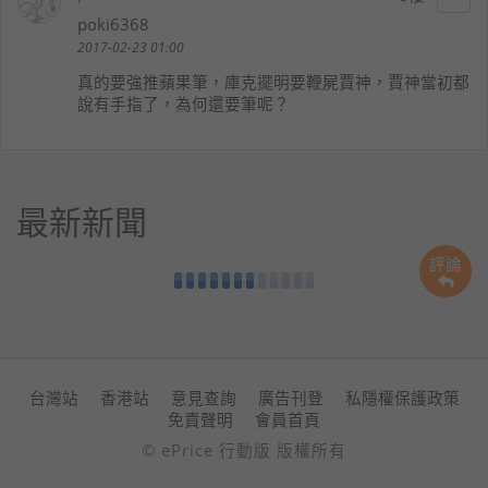
poki6368
2017-02-23 01:00
真的要強推蘋果筆，庫克擺明要鞭屍賈神，賈神當初都
說有手指了，為何還要筆呢？
最新新聞
評論
台灣站
香港站
意見查詢
廣告刊登
私隱權保護政策
免責聲明
會員首頁
© ePrice 行動版 版權所有