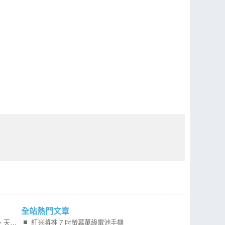
全站熱門文章
ASUS 重返平板市場！12.2 吋 OLED 大螢幕、天璣 8300 加持 ASUS Pad 現場實機體驗
紅米將推 7 吋螢幕萬級電池手機