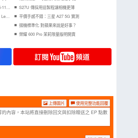
【桃園促銷】Apple iPad Air 7(2025)(M3)(WiFi-11)128G，現貨下殺只要 16,290 元即可帶回家 ！(6/5~6/11)
S27U 傳採用這製程讓相機更薄
Lenovo 雙旗艦平板登台 Idea Tab Pro Gen 2、Legion Tab Gen 5 搶攻暑期市場
平價手感不錯：三星 A27 5G 實測
摺機標準化 對蘋果來說是好事？
榮耀 600 Pro 茉莉限量版明開賣
上傳圖片
使用完整功能回覆