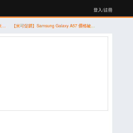
登入/註冊
【桃園促銷】vivo、OPPO、Honor、小米、Samsung、Apple，現貨特價 3,590 元起有夠划算！(7/31~8/6)
【米可促銷】Samsung Galaxy A57 價格破盤！米可手機館限時 $13,890 (8/4~8/6)