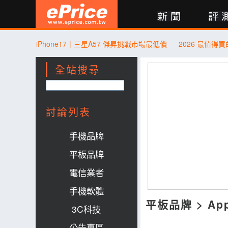
新聞
評測
討論
產品
買賣
商城
登入
iPhone17｜三星A57 傑昇挑戰市場最低價
全站搜尋
討論列表
手機品牌
平板品牌
電信業者
手機軟體
平板品牌
>
Ap
3C科技
公告專區