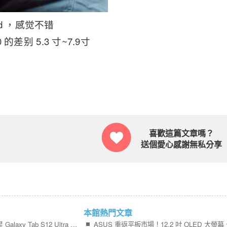
ad ，感觉不错
0 的差别 5.3 寸~7.9寸
喜歡這篇文章嗎？
送個愛心感謝無私分享
本館熱門文章
水滴螢幕與雙相機，三星 Galaxy Tab S12 Ultra 彩現圖現身