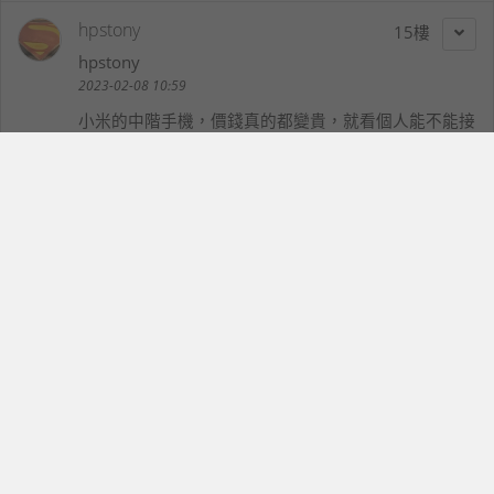
hpstony
15
hpstony
2023-02-08 10:59
小米的中階手機，價錢真的都變貴，就看個人能不能接
受。
licorne
16
licorne
2023-02-08 12:37
開這價錢搭這規格，看來想買要有極大的信仰啊~
cheeky troll out
17
wen570429
2023-02-08 12:42
還在中階手機咧.....695和778都已經是過氣SOC了,現
在出不知在想什麼