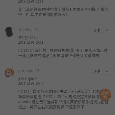
2023-02-08 03:38
黃色真的很搶眼!連中階手機都1 億畫素主相機了,真的
很不錯,學生長輩都能拍好照片
story5ace5
13
story5ace5
2023-02-08 09:23
POCO X5系列的手機硬體規格還不錯可是卻不像以往
一樣走低價的路線了但是還是很值得參考購買的
poranger71
14
poranger71
2023-02-08 09:46
POCO手機果然不會讓人失望，X5 就有給到120Hz更
評論
新率螢幕也用得不錯，X5 Pro規格更完整螢幕用到flow
amoled這種螢幕通常都只用在高階旗艦手機或是摺疊
機上，萬元左右就能買到算CP值很高了