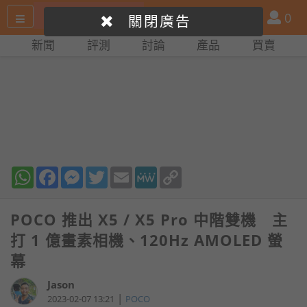
搜
產
會
0
關閉廣告
尋
品
員
新聞
評測
討論
產品
買賣
網
比
站
拼
WhatsApp
Facebook
Messenger
Twitter
Email
MeWe
Copy
Link
POCO 推出 X5 / X5 Pro 中階雙機 主
打 1 億畫素相機、120Hz AMOLED 螢
幕
Jason
|
2023-02-07 13:21
POCO