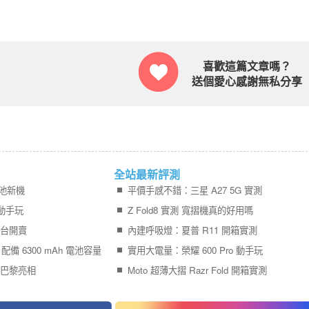
喜歡這篇文章嗎？
送個愛心感謝無私分享
全站最新評測
電池新機
平價手感不錯：三星 A27 5G 實測
開箱動手玩
Z Fold8 實測 寬摺機真的好用嗎
起在台開賣
內建呼吸燈：夏普 R11 開箱實測
開賣 配備 6300 mAh 電池容量
實用大電量：榮耀 600 Pro 動手玩
T 在巴黎亮相
Moto 超薄大摺 Razr Fold 開箱實測