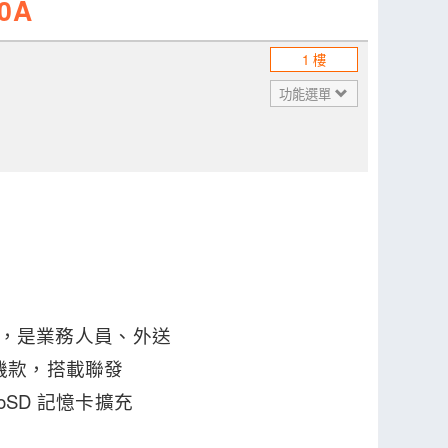
0A
1 樓
功能選單
50A，是業務人員、外送
機款，搭載聯發
croSD 記憶卡擴充