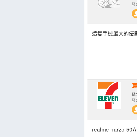
發表
這隻手機最大的優點
憲
發文
發表
realme narz