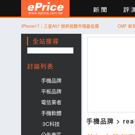
新聞
評測
討論
產品
買賣
商城
登入
iPhone17｜三星A57 傑昇挑戰市場最低價
CMF 
全站搜尋
討論列表
手機品牌
平板品牌
電信業者
手機軟體
手機品牌
>
rea
3C科技
公告專區