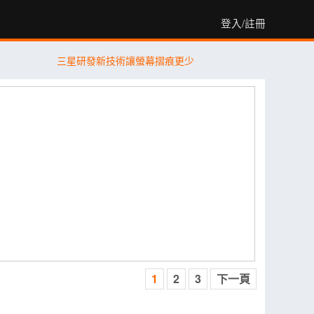
登入/註冊
三星研發新技術讓螢幕摺痕更少
1
2
3
下一頁