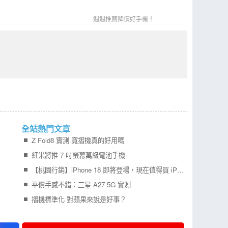
週週推薦降價好手機！
全站熱門文章
Z Fold8 實測 寬摺機真的好用嗎
紅米將推 7 吋螢幕萬級電池手機
【桃園行銷】iPhone 18 即將登場，現在值得買 iPhone 17 嗎？四款機型一次比較！
平價手感不錯：三星 A27 5G 實測
摺機標準化 對蘋果來說是好事？