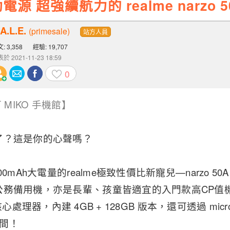
 超強續航力的 realme narzo 5
A.L.E.
(primesale)
站方人員
: 3,358
經驗: 19,707
於 2021-11-23 18:59
0
 MIKO 手機館】
了？這是你的心聲嗎？
00mAh大電量的realme極致性價比新寵兒—narzo 
公務備用機，亦是長輩、孩童皆適宜的入門款高CP值
 八核心處理器，內建 4GB + 128GB 版本，還可透過 mi
空間！