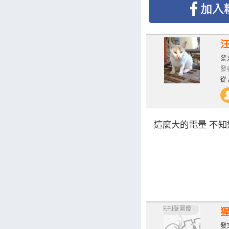
發文
發表
從 
這麼大的電量 不
發文