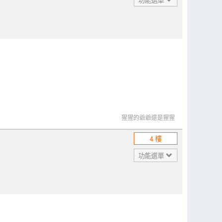
猩猩的爺爺還是猩猩
4 樓
功能選單