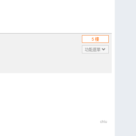
5 樓
功能選單
chiu