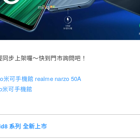
已經同步上架囉～快到門市詢問吧！
ko米可手機館 realme narzo 50A
ko米可手機館
Fold8 系列 全新上市