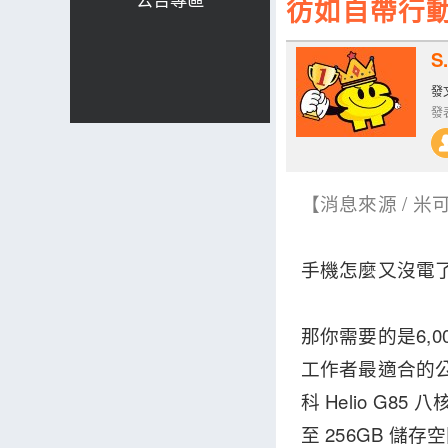
彷如自帶行動電源
S.
發文
發表
【消息來源 / 米可
手機怎麼又沒電
那你需要的是6,0
工作者最適合的
科 Helio G85
至 256GB 儲存