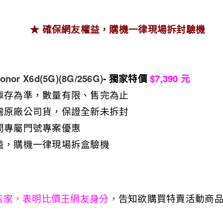
★ 確保網友權益，購機一律現
場拆封驗機
onor X6d(5G)(8G/256G)​
- 獨家特價
$7,390
元
庫存為準，數量有限、售完為止
灣原廠公司貨，保證全新未拆封
問專屬門號專案優惠
益，購機一律現場拆盒驗機
店家，表明比價王網友身分
，
告知欲購買特賣活動商