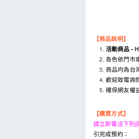
【商品說明】
活動商品 -
H
各色依門市
商品均為台
歡迎致電詢
確保網友權
【購買方式】
請立即電洽下列
引完成預約：