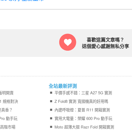
喜歡這篇文章嗎？
送個愛心感謝無私分享
全站最新評測
量版明開賣
平價手感不錯：三星 A27 5G 實測
11 規格對決
Z Fold8 實測 寬摺機真的好用嗎
是真香？
內建呼吸燈：夏普 R11 開箱實測
ro 動手玩
實用大電量：榮耀 600 Pro 動手玩
中高階市場
Moto 超薄大摺 Razr Fold 開箱實測