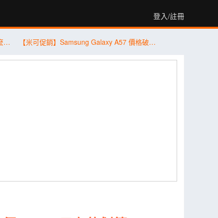
登入/註冊
2026 最值得買的手機推薦｜不同預算怎麼選？5 款熱門手機完整比較
【米可促銷】Samsung Galaxy A57 價格破盤！米可手機館限時 $13,890 (8/4~8/6)