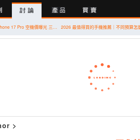
行動版
終於等到了！iPhone 17 Pro 空機價曝光 三星 Galaxy S26+ 狂降近 8 千
nor
>