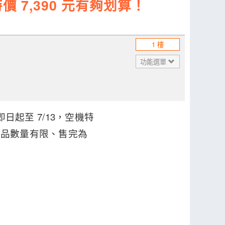
特價 7,390 元有夠划算！
1 樓
功能選單
，即日起至 7/13，空機特
商品數量有限、售完為