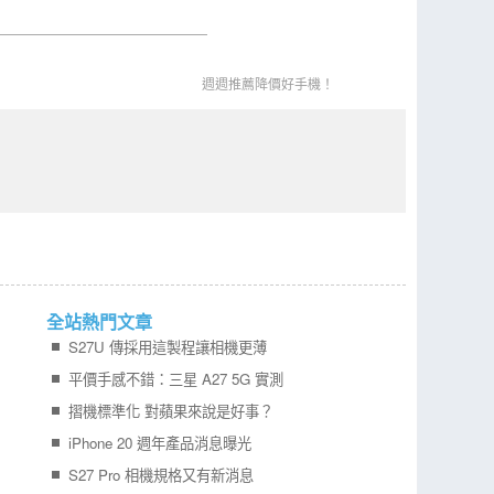
週週推薦降價好手機！
全站熱門文章
S27U 傳採用這製程讓相機更薄
平價手感不錯：三星 A27 5G 實測
摺機標準化 對蘋果來說是好事？
iPhone 20 週年產品消息曝光
S27 Pro 相機規格又有新消息