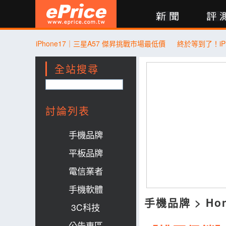
新聞
評測
討論
產品
買賣
商城
登入
iPhone17｜三星A57 傑昇挑戰市場最低價
全站搜尋
討論列表
手機品牌
平板品牌
電信業者
手機軟體
手機品牌
>
Ho
3C科技
公告專區