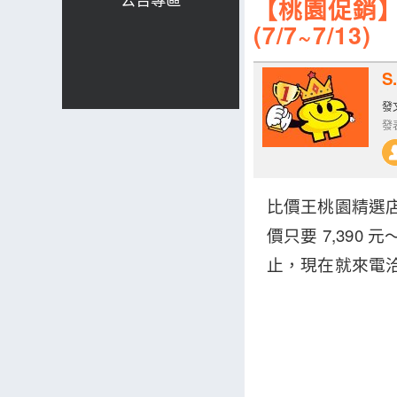
【桃園促銷】Ho
(7/7~7/13)
S.
發文
發表
比價王桃園精選店攜手
價只要 7,39
止，現在就來電