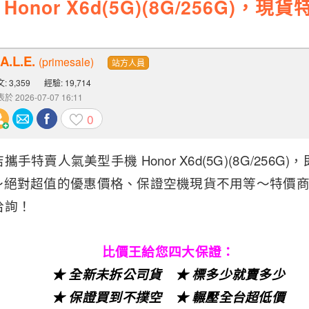
nor X6d(5G)(8G/256G)，現貨
A.L.E.
(primesale)
站方人員
: 3,359
經驗: 19,714
於 2026-07-07 16:11
0
特賣人氣美型手機 Honor X6d(5G)(8G/256G)
0 元～絕對超值的優惠價格、保證空機現貨不用等～特價
洽詢！
比價王給您四大保證：
★ 全新未拆公司貨 ★ 標多少就賣多少
★ 保證買到不撲空 ★ 輾壓全台超低價