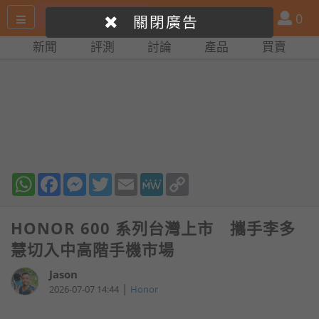
搜
產
會
0
關閉廣告
尋
品
員
新聞
評測
討論
產品
買賣
網
比
站
拼
WhatsApp
Facebook
Messenger
Twitter
Email
MeWe
Copy
Link
HONOR 600 系列台灣上市 攜手李多
慧切入中高階手機市場
Jason
|
2026-07-07 14:44
Honor