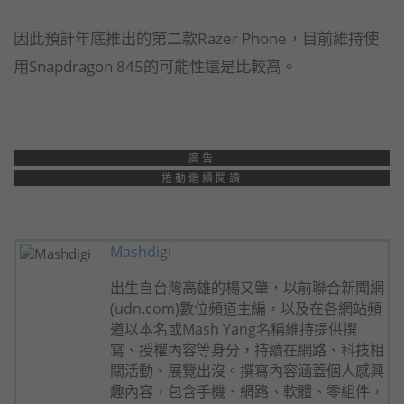
因此預計年底推出的第二款Razer Phone，目前維持使
用Snapdragon 845的可能性還是比較高。
廣告
捲動繼續閱讀
Mashdigi
出生自台灣高雄的楊又肇，以前聯合新聞網
(udn.com)數位頻道主編，以及在各網站頻
道以本名或Mash Yang名稱維持提供撰
寫、授權內容等身分，持續在網路、科技相
關活動、展覽出沒。撰寫內容涵蓋個人感興
趣內容，包含手機、網路、軟體、零組件，