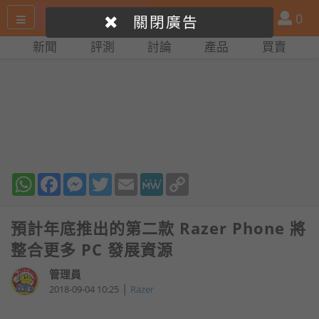
搜
產
會
0
關閉廣告
尋
品
員
新聞
評測
討論
產品
買賣
網
比
站
拼
WhatsApp
Facebook
Messenger
Twitter
Email
MeWe
Copy
Link
預計年底推出的第二款 Razer Phone 將
整合更多 PC 發展資源
管理員
|
2018-09-04 10:25
Razer