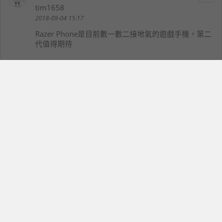
tim1658
2018-09-04 15:17
Razer Phone是目前數一數二接地氣的遊戲手機，第二
代值得期待
dtec
13
dtec85
2018-09-04 15:17
不知道這樣代幣的模式會不會好~ Line 會成是因為通話
+訊息....遊戲族群雖然不容小看, 可是還有待觀察!
Boss
14
boss880709
2018-09-04 15:37
電競手機現在的市場還是偏小，就要看各家廠商能不能
把這塊需求做大了