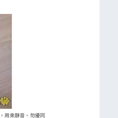
相似，用來靜音、勿擾同