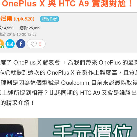
ePlus X 與 HTC A9 實測對尬！
丹尼爾
(epic520)
特約作者
: 4,553
經驗: 25,099
於 2015-10-30 12:52
0
 出席了 OnePlus X 發表會 ，為我們帶來 OnePlus
EO 劉作虎就提到這次的 OnePlus X 在製作上難度高
 處理器是因為這個型號是 Qualcomm 目前來說最
上述所提到相符？比起同期的 HTC A9 又會是誰勝
帶來的精采介紹！