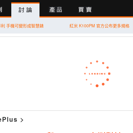
行動版
酷專利 手機可變形成智慧錶
紅米 K100PM 官方公布更多規格
ePlus
>