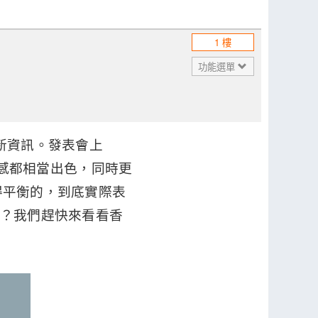
1 樓
功能選單
 的最新資訊。發表會上
，且質感都相當出色，同時更
能取得平衡的，到底實際表
出？我們趕快來看看香