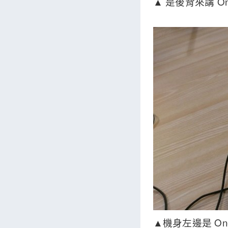
▲ 是後背來講 O
▲機身左邊是 On