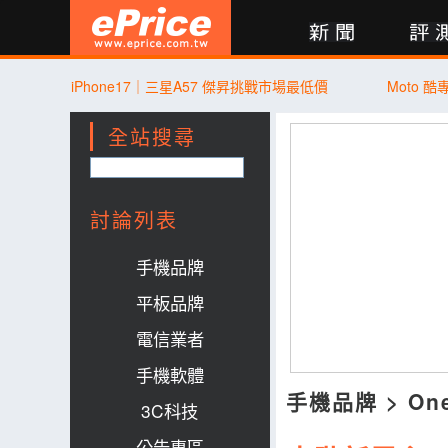
新聞
評測
討論
產品
買賣
商城
登入
iPhone17｜三星A57 傑昇挑戰市場最低價
Moto 
全站搜尋
討論列表
手機品牌
平板品牌
電信業者
手機軟體
手機品牌
>
On
3C科技
公告專區