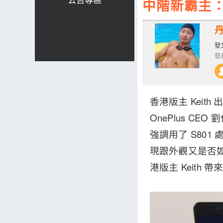
中階新霸主：On
發文
發表
香港版主 Keith
OnePlus C
強調用了 S801
現跟外觀又是否如
港版主 Keith 