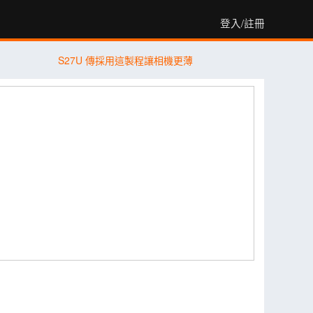
登入/註冊
S27U 傳採用這製程讓相機更薄