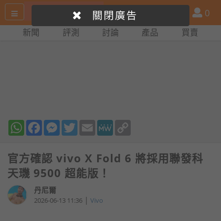
搜
產
會
0
關閉廣告
尋
品
員
新聞
評測
討論
產品
買賣
網
比
站
拼
WhatsApp
Facebook
Messenger
Twitter
Email
MeWe
Copy
Link
官方確認 vivo X Fold 6 將採用聯發科
天璣 9500 超能版！
丹尼爾
|
2026-06-13 11:36
Vivo