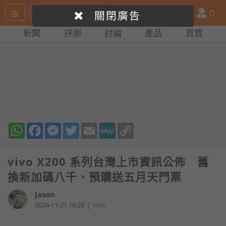
搜
產
會
0
關閉廣告
尋
品
員
新聞
評測
討論
產品
買賣
網
比
站
拼
WhatsApp
Facebook
Messenger
Twitter
Email
MeWe
Copy
Link
vivo X200 系列台灣上市資訊公佈 舊
換新加碼八千、預購送五月天門票
Jason
|
2024-11-21 16:29
Vivo