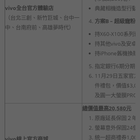
vivo
全台官方體驗店
典藏相機造型行動電源
（台北三創、新竹巨城、台中一
方案B – 超級寵粉
中、台南府前、高雄夢時代）
持X60-X100系
持其他vivo及安卓
持iPhone舊機換購
指定銀行6期分期0
11月29日五家官
件禮包，價值$3,00
及圓一大螢膜PRO I
總價值最高
20,580
元
原廠延長保固２年(共
螢幕意外保固24個
統一超商禮券1,00
vivo
線上官方商城