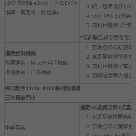
(康是美網購 eShop、 7-ELEVEN i
統一超商禮券1,00
預購、博客來、鮮拾網)
vivo TWS 3e真
典藏相機造型行動電源
*電商贈品請參照各電商
官網登錄送原廠延長
指定經銷通路
官網登錄送螢幕意
傑昇通信、Miko米可手機館、
典藏相機造型電源(市
地標網通、洋蔥網通
預購送豪華大禮包
即日起至11/28 X200系列預購禮
三大電信門市
指定5G資費方案 0元起
官網登錄送原廠延長
官網登錄送螢幕意
中華電信
vivo TWS 3e真