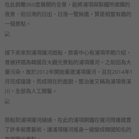
在此俯瞰360度展開的全景，能將浦項與製鐵所燦爛的
夜景、迎日灣的日出、日落一覽無遺，算是相當有趣的
一個景點。
接下來來到浦項運河遊船，旅客中心有浦項早期介紹，
曾被評選為韓國百大觀光景點的浦項運河。之前因為大
量污染，故於2012年開始重建浦項運河，且在2014年1
月完成復建，而成現在的面貌，整治後又稱為浦項青溪
川，全部為人工開鑿。
搭船到浦項運河繞繞，在此的浦項鋼鐵在運河周邊建置
了許多裝置藝術，讓浦項運河搖身一變變成韓國知名的
旅遊觀光景點。