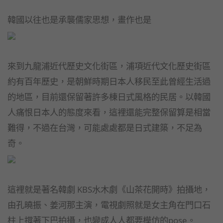
韓國以往也是承襲儒家思想，畫作也是
來到九龍浦近代歷史文化街區，浦項近代文化歷史街區
約有百年歷史，是朝鮮時期日本人移民至此曾經生活過
的地區，目前還保留著許多棟日式風格的民居。以韓國
人痛恨日本人的態度來看，這裡還能完整保留算是相當
難得，不過在台灣，可能處處都是日式建築，不足為
奇。
這裡就是著名韓劇 KBS水木劇《山茶花開時》拍攝地，
由孔曉振、姜河那主演，電視劇照就是女主角在門口石
柱上撐著下巴拍攝，也變成人人都要模仿的pose。