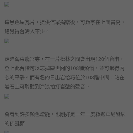
這黑色屋瓦片，提供信眾捐贈後，可題字在上面書寫，
總覺得台灣人不少。
走進海東龍宮寺，在一片松林之間會出現120個台階，
登上此台階可以忘掉塵世間的108種煩惱，並可獲得內
心的平靜。而有名的日出岩恰巧位於108階中間，站在
岩石上可聆聽到海浪拍打岩壁的聲音。
會看到許多顏色燈籠，也剛好是一年一度釋迦牟尼誕辰
的佛誕節