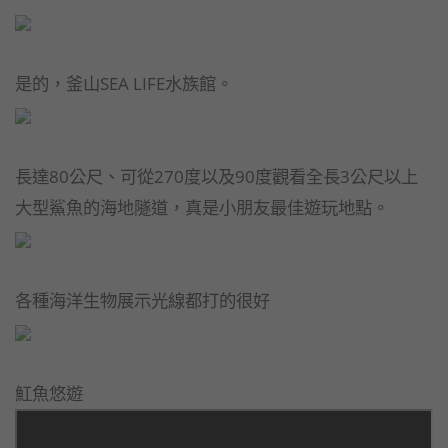
是的，釜山SEA LIFE水族館。
長達80公尺、可從270度以及90度觀看全長3公尺以上
大型鯊魚的海地隧道，真是小朋友最佳遊玩地點。
各種海洋生物展示光線都打的很好
魟魚悠遊