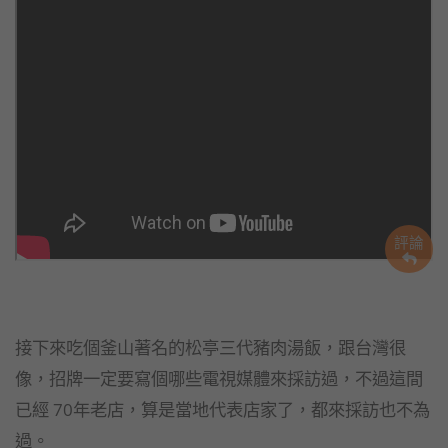
評論
接下來吃個釜山著名的松亭三代豬肉湯飯，跟台灣很
像，招牌一定要寫個哪些電視媒體來採訪過，不過這間
已經 70年老店，算是當地代表店家了，都來採訪也不為
過。