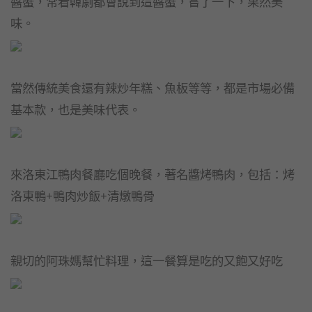
醬蟹，常看韓劇都會說到這醬蟹，嘗了一下，果然美
味。
當然傳統美食還有辣炒年糕、魚板等等，都是市場必備
基本款，也是美味代表。
來洛東江鴨肉餐廳吃個晚餐，著名醬烤鴨肉，包括：烤
洛東鴨+鴨肉炒飯+清燉鴨骨
親切的阿珠媽幫忙料理，這一餐算是吃的又飽又好吃