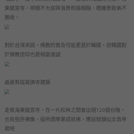
東龍宮寺，規模不大卻與海景和諧相融，週邊景致美不
勝收。
對於台灣來說，佛教的普及可能更甚於韓國，但韓國對
於佛教信仰也是相當虔誠
處處有這寫佛寺建築
走進海東龍宮寺，在一片松林之間會出現120個台階，
也有些許佛像，這所謂學業成就佛，應該就類似文昌帝
君吧