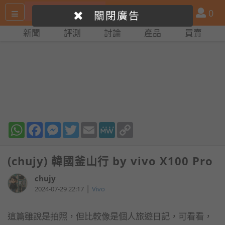
搜
產
會
0
關閉廣告
尋
品
員
新聞
評測
討論
產品
買賣
網
比
站
拼
WhatsApp
Facebook
Messenger
Twitter
Email
MeWe
Copy
Link
(chujy) 韓國釜山行 by vivo X100 Pro
chujy
|
2024-07-29 22:17
Vivo
這篇雖說是拍照，但比較像是個人旅遊日記，可看看，