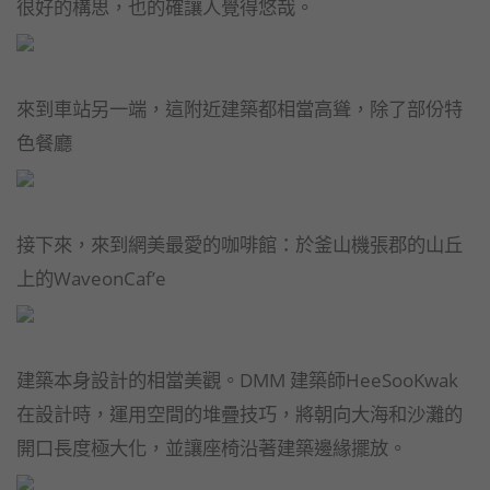
很好的構思，也的確讓人覺得悠哉。
來到車站另一端，這附近建築都相當高聳，除了部份特
色餐廳
接下來，來到網美最愛的咖啡館：於釜山機張郡的山丘
上的WaveonCaf’e
建築本身設計的相當美觀。DMM 建築師HeeSooKwak
在設計時，運用空間的堆疊技巧，將朝向大海和沙灘的
開口長度極大化，並讓座椅沿著建築邊緣擺放。