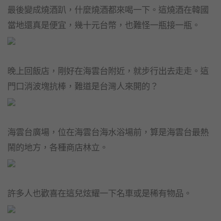
最後變成燒酒趴，什麼燒酒都來喝一下。這燒酒在韓國
當地還真是便宜，幾十元台幣，也難怪一瓶接一瓶。
晚上回飯店，剛好在海雲台附近，就步行出去走走。這
門口消波塊抗棒，難道是台灣人來開的？
海雲台廣場，位在海雲台海水浴場前，算是海雲台最熱
鬧的地方，各種商店林立。
許多人也歡喜在這兒炫耀一下名車或是稀有物品。