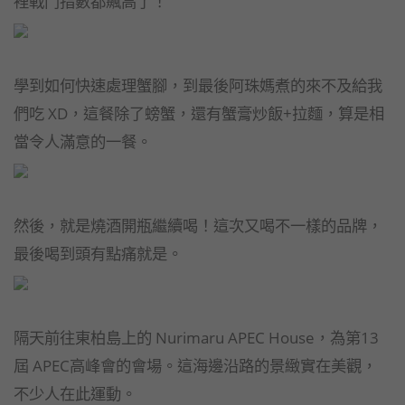
裡戰鬥指數都飆高了！
學到如何快速處理蟹腳，到最後阿珠媽煮的來不及給我
們吃 XD，這餐除了螃蟹，還有蟹膏炒飯+拉麵，算是相
當令人滿意的一餐。
然後，就是燒酒開瓶繼續喝！這次又喝不一樣的品牌，
最後喝到頭有點痛就是。
隔天前往東柏島上的 Nurimaru APEC House，為第13
屆 APEC高峰會的會場。這海邊沿路的景緻實在美觀，
不少人在此運動。