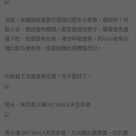
沒錯，來韓國就是要吃個現切野生小章魚，我咬阿！咬
勁十足，據說當地韓國人都是直接用筷子，纏著章魚直
接下肚，但還是有危險，堵住呼吸道等，所以小章魚切
塊比較方便食用，或是給觀光客體驗而已。
你說我下次還會再吃嗎？先不要好了。
隔天，來到青沙浦SKY WALK天空步道
青沙浦 SKY WALK天空步道，又叫踏石觀景臺，位於連