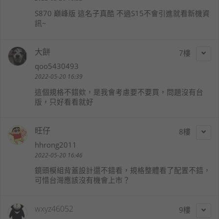
S870 巔峰版 這名子真酷 不過S15不會引進就看新機資
訊~
大餅
7
qoo5430493
2022-05-20 16:39
這個規格不錯欸，是我會考慮要不要買，問題沒有台
版，只好看看就好
旺仔
8
hhrong2011
2022-05-20 16:46
鏡頭模組背蓋設計還不錯看，規格整體看了配置不錯，
可惜台灣應該沒有機會上市？
wxyz46052
9