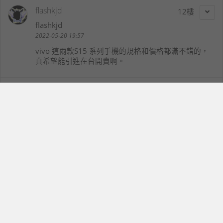
flashkjd
12
flashkjd
2022-05-20 19:57
vivo 這兩款S15 系列手機的規格和價格都滿不錯的，
真希望能引進在台開賣啊。
小馬
13
kingsister
2022-05-20 21:39
PRO是用聯發科天璣8100處理器耶，普通版用高通S8
70，贏了面子，哈哈
Archer
14
lin5566
2022-05-20 22:21
這個規格感覺還不錯，台灣上市家前不知道會落在哪裡