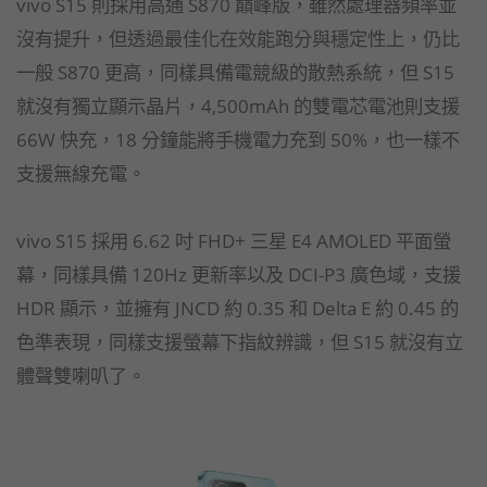
vivo S15 則採用高通 S870 巔峰版，雖然處理器頻率並
沒有提升，但透過最佳化在效能跑分與穩定性上，仍比
一般 S870 更高，同樣具備電競級的散熱系統，但 S15
就沒有獨立顯示晶片，4,500mAh 的雙電芯電池則支援
66W 快充，18 分鐘能將手機電力充到 50%，也一樣不
支援無線充電。
vivo S15 採用 6.62 吋 FHD+ 三星 E4 AMOLED 平面螢
幕，同樣具備 120Hz 更新率以及 DCI-P3 廣色域，支援
HDR 顯示，並擁有 JNCD 約 0.35 和 Delta E 約 0.45 的
色準表現，同樣支援螢幕下指紋辨識，但 S15 就沒有立
體聲雙喇叭了。