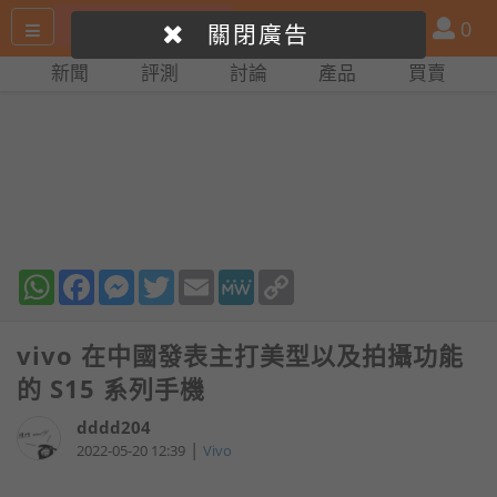
搜
產
會
0
關閉廣告
尋
品
員
新聞
評測
討論
產品
買賣
網
比
站
拼
WhatsApp
Facebook
Messenger
Twitter
Email
MeWe
Copy
Link
vivo 在中國發表主打美型以及拍攝功能
的 S15 系列手機
dddd204
|
2022-05-20 12:39
Vivo