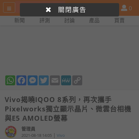
搜
產
會
0
關閉廣告
尋
品
員
新聞
評測
討論
產品
買賣
網
比
站
拼
WhatsApp
Facebook
Messenger
Twitter
Email
MeWe
Copy
Link
Vivo揭曉IQOO 8系列，再次攜手
Pixelworks獨立顯示晶片、微雲台相機
與E5 AMOLED螢幕
管理員
|
2021-08-18 14:05
Vivo