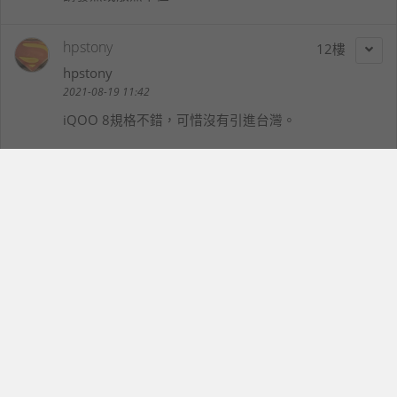
hpstony
12
hpstony
2021-08-19 11:42
iQOO 8規格不錯，可惜沒有引進台灣。
hiiamking
13
hiiamking
2021-08-19 12:58
iQOO 8規格很棒耶，Vivo也是真的是大大的，超級積
極
汪漢均
14
opk0864
2021-08-19 14:28
這麽好的手機