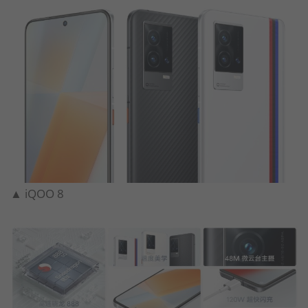
▲ iQOO 8