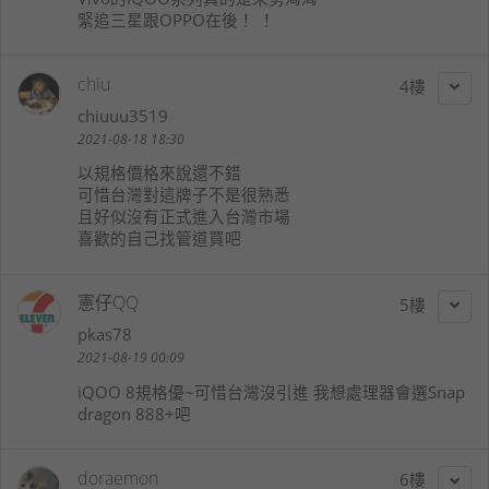
緊追三星跟OPPO在後！ ！
chiu
4
chiuuu3519
2021-08-18 18:30
以規格價格來說還不錯
可惜台灣對這牌子不是很熟悉
且好似沒有正式進入台灣市場
喜歡的自己找管道買吧
憲仔QQ
5
pkas78
2021-08-19 00:09
iQOO 8規格優~可惜台灣沒引進 我想處理器會選Snap
dragon 888+吧
doraemon
6