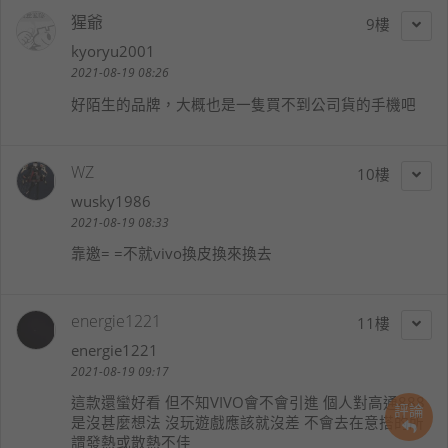
猩爺
9
kyoryu2001
2021-08-19 08:26
好陌生的品牌，大概也是一隻買不到公司貨的手機吧
WZ
10
wusky1986
2021-08-19 08:33
靠邀= =不就vivo換皮換來換去
energie1221
11
energie1221
2021-08-19 09:17
這款還蠻好看 但不知VIVO會不會引進 個人對高通888
評論
是沒甚麼想法 沒玩遊戲應該就沒差 不會去在意搭的所
謂發熱或散熱不佳