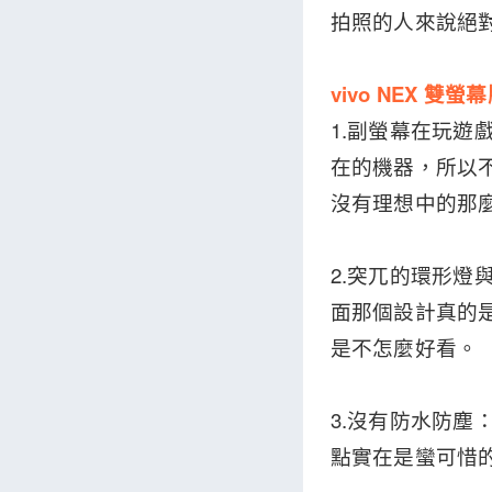
拍照的人來說絕
vivo NEX 雙
1.副螢幕在玩遊
在的機器，所以
沒有理想中的那
2.突兀的環形燈
面那個設計真的
是不怎麼好看。
3.沒有防水防塵
點實在是蠻可惜