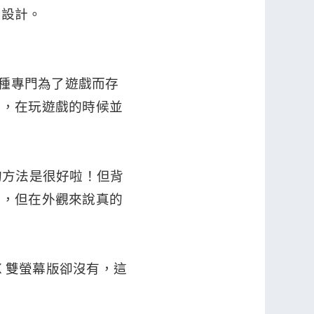
的設計。
 這種專門為了遊戲而存
機，在玩遊戲的時候並
出的方法是很好啦！但背
驗，但在外觀來說真的
X 雙螢幕版卻沒有，這