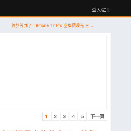
登入/註冊
終於等到了！iPhone 17 Pro 空機價曝光 三星 Galaxy S26+ 狂降近 8 千
1
2
3
4
5
下一頁