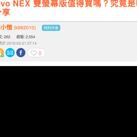
ivo NEX 雙螢幕版值得買嗎？究
分享
悠小愷
(k882010)
特約作者
: 262
經驗: 2,554
於 2019-03-21 07:14
0