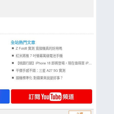
全站熱門文章
Z Fold8 實測 寬摺機真的好用嗎
紅米將推 7 吋螢幕萬級電池手機
【桃園行銷】iPhone 18 即將登場，現在值得買 iPhone 17 嗎？四款機型一次比較！
平價手感不錯：三星 A27 5G 實測
摺機標準化 對蘋果來說是好事？
2 樓