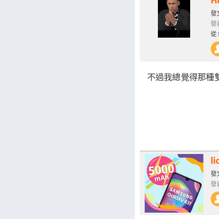
發文
發表
從 
不過我總覺得那種
li
發文
發表