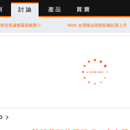
行動版
發新技術讓螢幕摺痕更少
Moto 台灣推出兩款新機近期上市
o
>