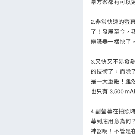
幕方案都有可以
2.非常快速的螢
了！發展至今，
辨識器一樣快了
3.又快又不易
的技術了，而除
是一大重點！雖然 
也只有 3,50
4.副螢幕在拍
幕到底用意為何
神器啊！不管是