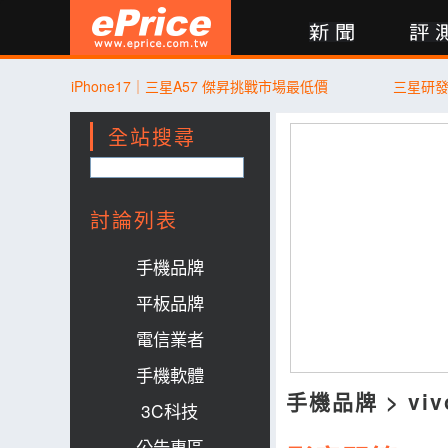
新聞
評測
討論
產品
買賣
商城
登入
iPhone17｜三星A57 傑昇挑戰市場最低價
三星研
全站搜尋
討論列表
手機品牌
平板品牌
電信業者
手機軟體
手機品牌
>
viv
3C科技
公告專區