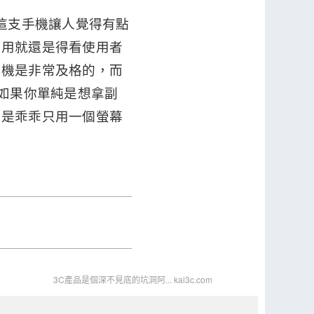
版這支手機讓人覺得有點
好用就還是得看使用者
艦機是非常及格的，而
那如果你單純是想拿副
還是乖乖只用一個螢幕
3C產品是個深不見底的坑洞阿... kai3c.com