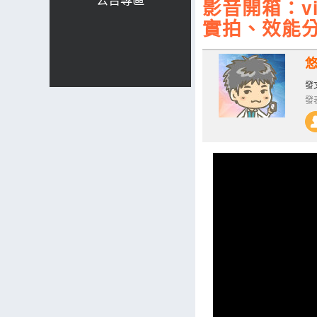
影音開箱：v
實拍、效能
發文
發表