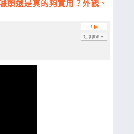
竟是噱頭還是真的夠實用？外觀、
1 樓
功能選單