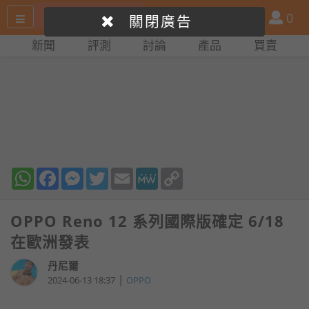
搜
產
會
0
關閉廣告
尋
品
員
新聞
評測
討論
產品
買賣
網
比
站
拼
WhatsApp
Facebook
Messenger
Twitter
Email
MeWe
Copy
Link
OPPO Reno 12 系列國際版確定 6/18
在歐洲發表
丹尼爾
|
2024-06-13 18:37
OPPO