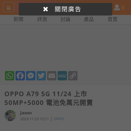
搜
產
會
0
關閉廣告
尋
品
員
新聞
評測
討論
產品
買賣
網
比
站
拼
WhatsApp
Facebook
Messenger
Twitter
Email
MeWe
Copy
Link
OPPO A79 5G 11/24 上市
50MP+5000 電池免萬元開賣
Jason
|
2023-11-23 12:11
OPPO