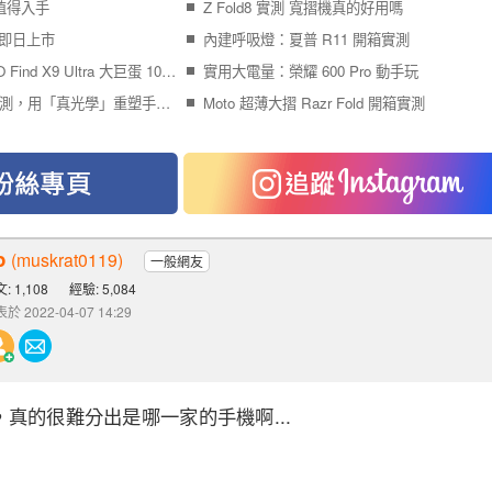
 誰值得入手
Z Fold8 實測 寬摺機真的好用嗎
台灣即日上市
內建呼吸燈：夏普 R11 開箱實測
追星、看球必備！OPPO Find X9 Ultra 大巨蛋 10 倍長焦拍攝實測
實用大電量：榮耀 600 Pro 動手玩
OPPO Find X9 Ultra 實測，用「真光學」重塑手機攝影的物理極限
Moto 超薄大摺 Razr Fold 開箱實測
p
(muskrat0119)
一般網友
: 1,108
經驗: 5,084
於 2022-04-07 14:29
真的很難分出是哪一家的手機啊...