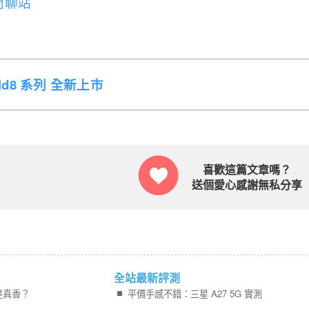
閒聊站
Fold8 系列 全新上市
喜歡這篇文章嗎？
送個愛心感謝無私分享
全站最新評測
是真香？
平價手感不錯：三星 A27 5G 實測