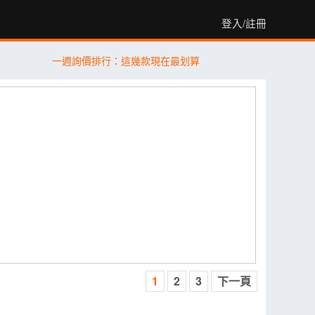
登入/註冊
一週詢價排行：這幾款現在最划算
1
2
3
下一頁