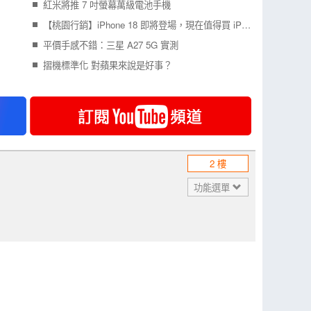
紅米將推 7 吋螢幕萬級電池手機
【桃園行銷】iPhone 18 即將登場，現在值得買 iPhone 17 嗎？四款機型一次比較！
平價手感不錯：三星 A27 5G 實測
摺機標準化 對蘋果來說是好事？
2 樓
功能選單