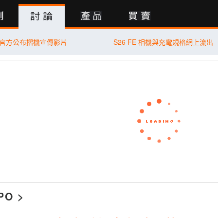
行動版
le 官方公布摺機宣傳影片
S26 FE 相機與充電規格網上流出
PO
>