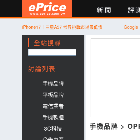
新聞
評測
討論
產品
買賣
商城
登入
iPhone17｜三星A57 傑昇挑戰市場最低價
Goog
全站搜尋
討論列表
手機品牌
平板品牌
電信業者
手機軟體
手機品牌
>
OP
3C科技
公告專區