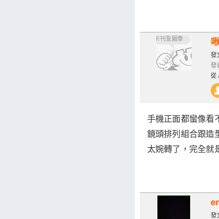
發文
發表
從 
手機正面都蠻像看
鏡頭排列組合跟造
太婉轉了，完全就是
e
發文