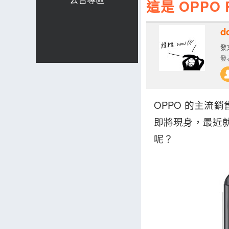
這是 OPPO
d
發文
發表
OPPO 的主流銷
即將現身，最近就
呢？