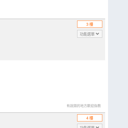
3 樓
功能選單
有說錯的地方歡迎指教
4 樓
功能選單