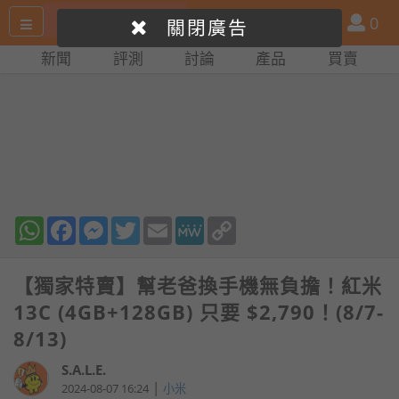
搜
產
會
0
關閉廣告
尋
品
員
新聞
評測
討論
產品
買賣
網
比
站
拼
WhatsApp
Facebook
Messenger
Twitter
Email
MeWe
Copy
Link
【獨家特賣】幫老爸換手機無負擔！紅米
13C (4GB+128GB) 只要 $2,790！(8/7-
8/13)
S.A.L.E.
|
2024-08-07 16:24
小米