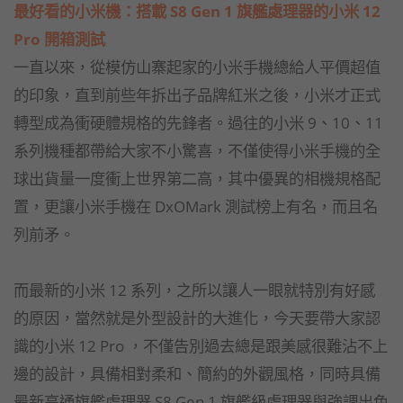
最好看的小米機：搭載 S8 Gen 1 旗艦處理器的小米 12
Pro 開箱測試
一直以來，從模仿山寨起家的小米手機總給人平價超值
的印象，直到前些年拆出子品牌紅米之後，小米才正式
轉型成為衝硬體規格的先鋒者。過往的小米 9、10、11
系列機種都帶給大家不小驚喜，不僅使得小米手機的全
球出貨量一度衝上世界第二高，其中優異的相機規格配
置，更讓小米手機在 DxOMark 測試榜上有名，而且名
列前矛。
而最新的小米 12 系列，之所以讓人一眼就特別有好感
的原因，當然就是外型設計的大進化，今天要帶大家認
識的小米 12 Pro ，不僅告別過去總是跟美感很難沾不上
邊的設計，具備相對柔和、簡約的外觀風格，同時具備
最新高通旗艦處理器 S8 Gen 1 旗艦級處理器與強調出色