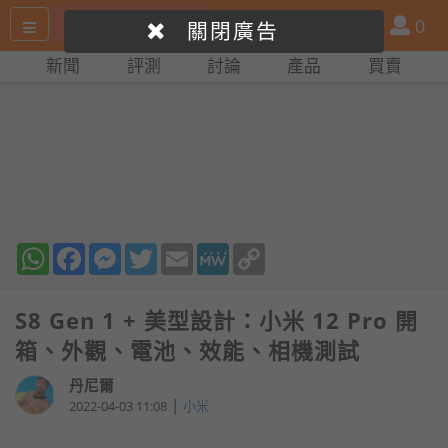
搜
產
會
0
關閉廣告
尋
品
員
新聞
評測
討論
產品
買賣
網
比
站
拼
WhatsApp
Facebook
Messenger
Twitter
Email
MeWe
Copy
Link
S8 Gen 1 + 美型設計：小米 12 Pro 開
箱、外觀、電池、效能、相機測試
丹尼爾
|
2022-04-03 11:08
小米