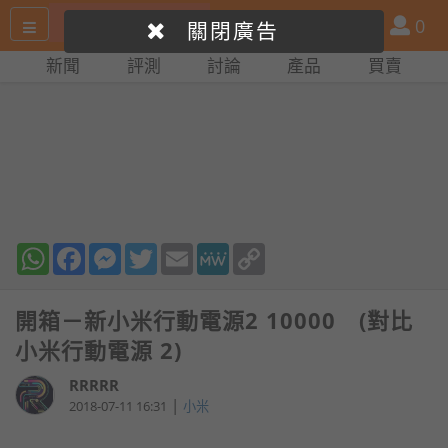
搜
產
會
0
關閉廣告
尋
品
員
新聞
評測
討論
產品
買賣
網
比
站
拼
WhatsApp
Facebook
Messenger
Twitter
Email
MeWe
Copy
Link
開箱－新小米行動電源2 10000 (對比
小米行動電源 2)
RRRRR
|
2018-07-11 16:31
小米