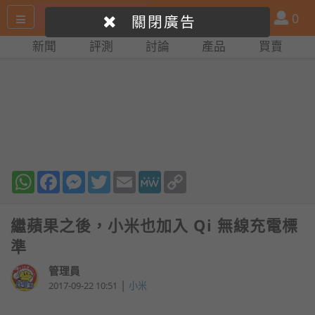
搜
產
會
0
關閉廣告
尋
品
員
新聞
評測
討論
產品
買賣
網
比
站
拼
WhatsApp
Facebook
Messenger
Twitter
Email
MeWe
Copy
Link
繼蘋果之後，小米也加入 Qi 無線充電標
準
管理員
|
2017-09-22 10:51
小米