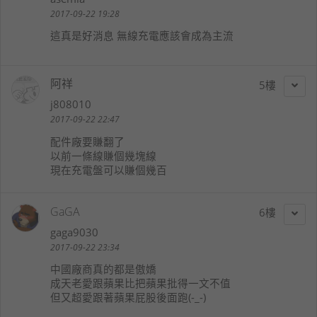
2017-09-22 19:28
這真是好消息 無線充電應該會成為主流
阿祥
5
j808010
2017-09-22 22:47
配件廠要賺翻了
以前一條線賺個幾塊線
現在充電盤可以賺個幾百
GaGA
6
gaga9030
2017-09-22 23:34
中國廠商真的都是傲嬌
成天老愛跟蘋果比把蘋果批得一文不值
但又超愛跟著蘋果屁股後面跑(-_-)