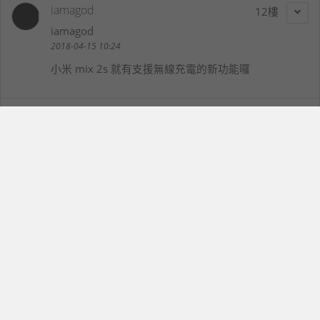
iamagod
12
iamagod
2018-04-15 10:24
小米 mix 2s 就有支援無線充電的新功能囉
阿凱
13
w62561
2018-04-15 10:41
無線充電是大勢所趨,早晚都要普及的
最新新聞