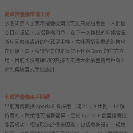
憂慮摺疊機市場下滑
該名知情人士表示摺疊機潮流可能只是短期性，人們擔
心目前超過 7 成摺疊機用戶，在下一次換機的時候會重
新用回傳統設計的智慧型手機，意味著摺疊機的銷售會
在稍後下跌。值得留意的是這並不代表 Sony 的官方立
場，目前也沒有確切的數據去支持大批摺疊機用戶會回
歸到傳統直式手機設計。
七成摺疊機用戶回轉
早前有傳聞指 Xperia F 會採用一塊 21：9 比例，4K 解
析度的 7 吋柔性可摺疊螢幕。至於 Xperia F 翻蓋摺疊機
能否成功，相信取決於很多因素，包括機身設計、規格