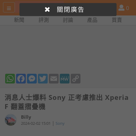
搜
產
會
0
關閉廣告
尋
品
員
新聞
評測
討論
產品
買賣
網
比
站
拼
WhatsApp
Facebook
Messenger
Twitter
Email
MeWe
Copy
Link
消息人士爆料 Sony 正考慮推出 Xperia
F 翻蓋摺疊機
Billy
|
2024-02-02 15:01
Sony