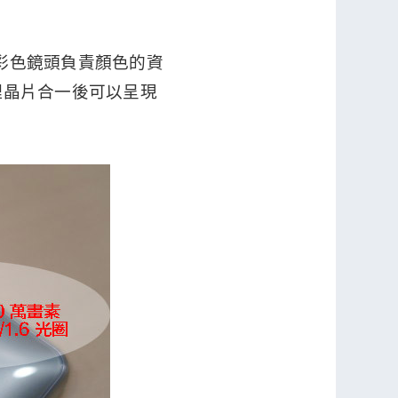
：彩色鏡頭負責顏色的資
理晶片合一後可以呈現