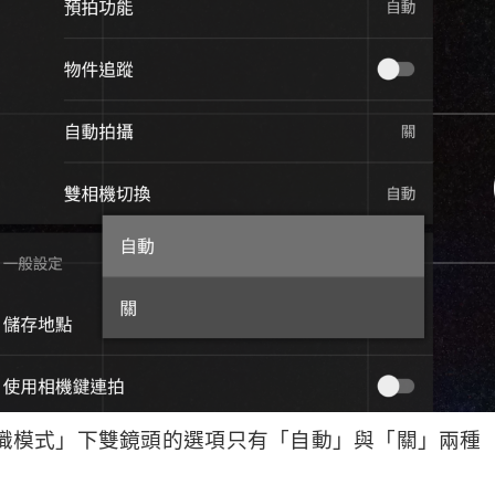
辨識模式」下雙鏡頭的選項只有「自動」與「關」兩種