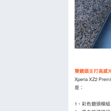
雙鏡頭主打高感
Xperia XZ
是：
1、彩色鏡頭模組：Ex