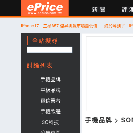
新聞
評測
討論
產品
買賣
商城
登入
iPhone17｜三星A57 傑昇挑戰市場最低價
全站搜尋
討論列表
手機品牌
平板品牌
電信業者
手機軟體
手機品牌
>
SO
3C科技
公告專區