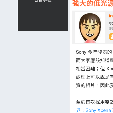
強大的低光源表
i
發文
發表
Sony 今年發表的
而大家應該知道感
相當困難；但 Xpe
處理上可以說是
質的相片，因此
至於首次採用雙鏡頭拍
界：Sony Xperi