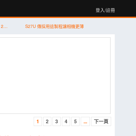
登入/註冊
傑昇通信限時下殺：三星 Galaxy S26+ (12G/256G) 只要 $29,990 元！(8/6-8/9)
S27U 傳採用這製程讓相機更薄
1
2
3
4
5
...
下一頁