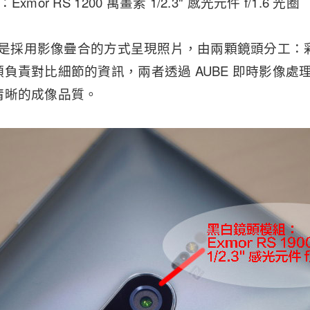
mor RS 1200 萬畫素 1/2.3" 感光元件 f/1.6 光圈
鏡頭是採用影像疊合的方式呈現照片，由兩顆鏡頭分工
負責對比細節的資訊，兩者透過 AUBE 即時影像處
清晰的成像品質。