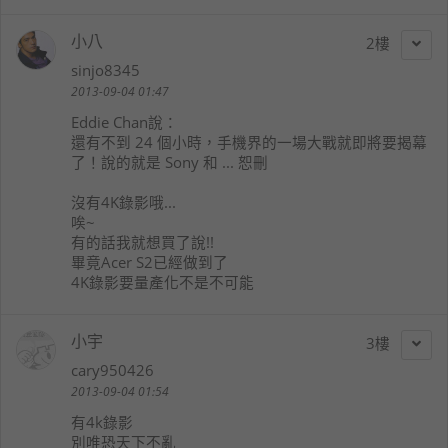
小八
2
sinjo8345
2013-09-04 01:47
Eddie Chan
說：
還有不到 24 個小時，手機界的一場大戰就即將要揭幕
了！說的就是 Sony 和 ... 恕刪
沒有4K錄影哦...
唉~
有的話我就想買了說!!
畢竟Acer S2已經做到了
4K錄影要量產化不是不可能
小宇
3
cary950426
2013-09-04 01:54
有4k錄影
別唯恐天下不亂