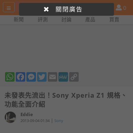
搜
產
會
0
關閉廣告
尋
品
員
新聞
評測
討論
產品
買賣
網
比
站
拼
WhatsApp
Facebook
Messenger
Twitter
Email
MeWe
Copy
Link
未發表先流出！Sony Xperia Z1 規格、
功能全面介紹
Eddie
|
2013-09-04 01:34
Sony