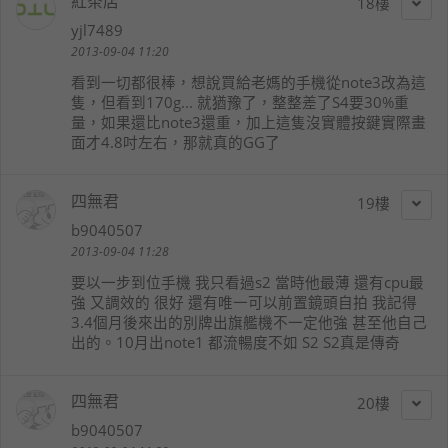
紅茶店
18
yjl7489
2013-09-04 11:20
看到一切都很棒，想說買給老媽的手機從note3改為這
隻，但看到170g... 就猶豫了，整整差了S4要30%重
量，如果還比note3還重，加上這隻沒實體按鍵實際畫
面才4.8吋左右，那就真的GG了
四無君
19
b9040507
2013-09-04 11:28
要以一步到位手機 我只看過s2 當時他最薄 還有cpu最
強 又調效的 很好 還有唯一可以前置鏡頭自拍 我記得
3.4個月後來出的別牌出旗艦機不一定他強 甚至他自己
出的。10月出note1 都流暢度不如 S2 S2真是傳奇
四無君
20
b9040507