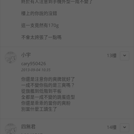
終於有人注意到手機外型一成不變了
樓上的你說的沒錯
這一支竟然有170g
不會太誇張了一點嗎
小宇
13
cary950426
2013-09-04 10:35
你還是注意你的爽牌就好了
一成不變你指的是三爽嗎？
從旗艦到低階到平板
全都是一成不變的跳蛋造型
你還是乖乖的當你的爽粉
別當什麼工讀生了
四無君
14