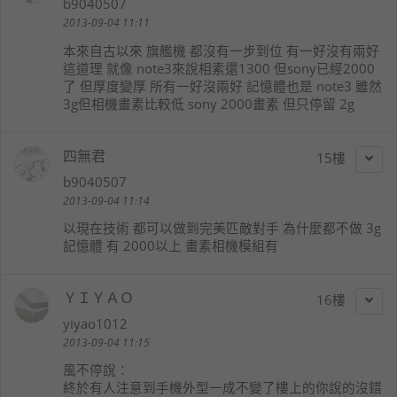
b9040507
2013-09-04 11:11
本來自古以來 旗艦機 都沒有一步到位 有一好沒有兩好
這道理 就像 note3來說相素還1300 但sony已經2000
了 但厚度變厚 所有一好沒兩好 記憶體也是 note3 雖然
3g但相機畫素比較低 sony 2000畫素 但只停留 2g
四無君
15
b9040507
2013-09-04 11:14
以現在技術 都可以做到完美匹敵對手 為什麼都不做 3g
記憶體 有 2000以上 畫素相機模組有
ＹＩＹＡＯ
16
yiyao1012
2013-09-04 11:15
風不停
說：
終於有人注意到手機外型一成不變了樓上的你說的沒錯