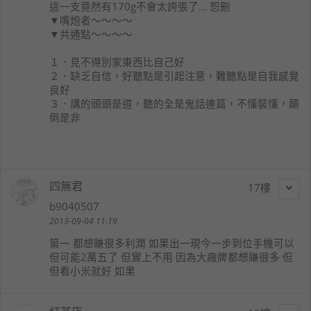
這一支竟然有170g不會太誇張了... 恕刪
▼嘴炮者～～～～
▼共通點～～～～
１．見不得別家東西比自己好
２．缺乏自信，好聽點是引起注意，難聽點是自我感覺
良好
３．講的頭頭是道，聽的全是鬼話連篇，不懂裝懂，顛
倒是非
四無君
17
b9040507
2013-09-04 11:19
第一 都想賺很多利潤 如果出一現今一步到位手機可以
但可能2萬五了 但實上不用 因為大廠牌都想賺很多 但
但看小米就好 如果