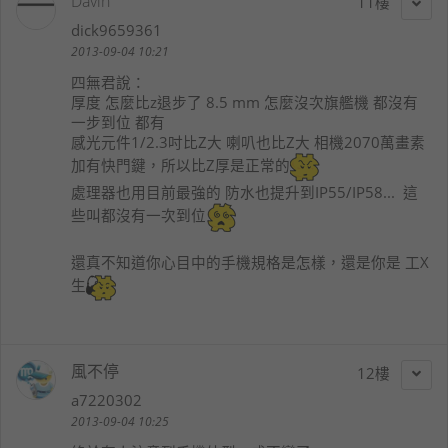
Davin
11
dick9659361
2013-09-04 10:21
四無君
說：
厚度 怎麼比z退步了 8.5 mm 怎麼沒次旗艦機 都沒有
一步到位 都有
感光元件1/2.3吋比Z大 喇叭也比Z大 相機2070萬畫素
加有快門鍵，所以比Z厚是正常的
處理器也用目前最強的 防水也提升到IP55/IP58... 這
些叫都沒有一次到位
還真不知道你心目中的手機規格是怎樣，還是你是 工X
生
風不停
12
a7220302
2013-09-04 10:25