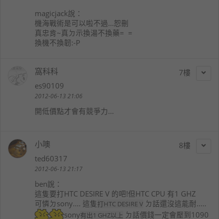
magicjack
說：
機海戰術是可以啦不過...恕刪
真忠肯~真ㄉ示換湯不換藥= =
換機不換韌:-P
窩科科
7
es90109
2012-06-13 21:06
開低價點才會有競爭力...
小噢
8
ted60317
2012-06-13 21:17
ben
說：
這隻要打HTC DESIRE V 的吧!但HTC CPU 有1 GHZ
可憐ㄉsony.... 這隻
ㄉ話還沒這能耐.....
打HTC DESIRE V
sony
ㄉ話價錢一定會壓到1090
有出1 GHZ以上