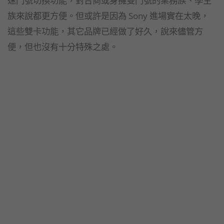
速門號切換功能，對台商或身擁雙門號的業務族、學生
族來說都更方便。但或許是因為 Sony 進場實在太晚，
這些雙卡功能，其它品牌已經做了好久，說來儘管方
便，但也沒有十分特殊之處。