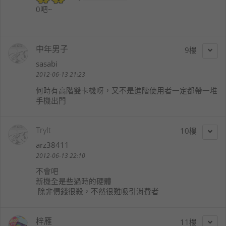
0吧~
中年男子
9
sasabi
2012-06-13 21:23
何時有高階雙卡機呀，又不是進階使用者一定都帶一堆
手機出門
TryIt
10
arz38411
2012-06-13 22:10
不會吧
新機全是些過時的硬體
除非價錢很殺，不然很難吸引消費者
梓雁
11