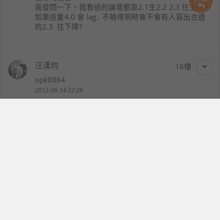
我發問一下，我看過的論壇都是2.1生2.2 2.3 往上升。
如果這隻4.0 會 lag . 不曉得到時會不會有人寫出合適
的2.3 往下降?
汪漢均
16
opk0864
2012-06-14 22:28
可不可以一次出玩
出個旗艦機種
一直出平價的手機
鴨鴨
17
ducklin
2012-06-15 13:05
這樣的規格.....單機若沒五千以下,我也不想.