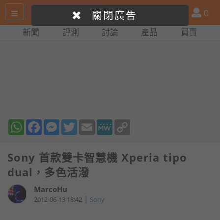
搜
產
會
0
關閉廣告
尋
品
員
新聞
評測
討論
產品
買賣
網
比
站
拼
WhatsApp
Facebook
Messenger
Twitter
Email
MeWe
Copy
Link
Sony 首款雙卡智慧機 Xperia tipo
dual，多色活潑
MarcoHu
|
2012-06-13 18:42
Sony