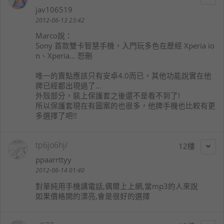
jav106519
2012-06-13 23:42
Marco
說：
Sony 首款雙卡智慧手機，入門玩多色在歷經 Xperia io
n、Xperia... 恕刪
唯一的賣點應該只有安卓4.0而已，其他功能說實在他
牌已經都出現過了...
外殼部分，裝上保護套之後還不是看不到了!
所以保護套現在有圖案的也很多，他牌手機也比較有更
多選擇了吧!!
tp6jo6hj/
12
ppaarrttyy
2012-06-14 01:40
對單純用手機講電話,偶爾上上網,當mp3的人來說
如果價格開的漂亮,會是很好的選擇