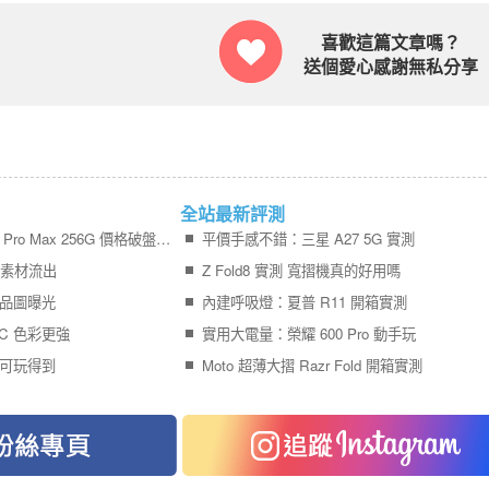
喜歡這篇文章嗎？
送個愛心感謝無私分享
全站最新評測
【米可促銷】iPhone 17 Pro Max 256G 價格破盤！米可手機館限時 $40,880 (8/7~8/9)
平價手感不錯：三星 A27 5G 實測
宣傳素材流出
Z Fold8 實測 寬摺機真的好用嗎
 產品圖曝光
內建呼吸燈：夏普 R11 開箱實測
PC 色彩更強
實用大電量：榮耀 600 Pro 動手玩
系列可玩得到
Moto 超薄大摺 Razr Fold 開箱實測