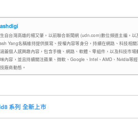
ashdigi
生自台灣高雄的楊又肇，以前聯合新聞網 (udn.com)數位頻道主編，
ash Yang名稱維持提供撰寫、授權內容等身分，持續在網路、科技相
涵蓋個人感興趣內容，包含手機、網路、軟體、零組件，以及科技市場
味內容，並且持續關注蘋果、微軟、Google、Intel、AMD、Nvidi
技廠商動態。
Fold8 系列 全新上市