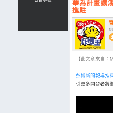
華為計畫讓鴻
進駐
發表
【此文章來自：Mas
彭博新聞報導指
引更多開發者將