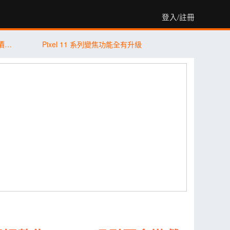
登入/註冊
【米可促銷】Motorola Edge 60 Fusion 價格破盤！米可手機館限時 $8,490 (7/31~8/2)
Pixel 11 系列變焦功能全有升級