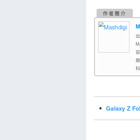
作者簡介
M
出
M
容
趣
科
Galaxy Z 