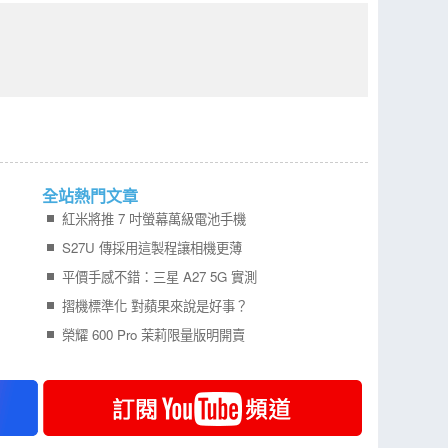
全站熱門文章
紅米將推 7 吋螢幕萬級電池手機
S27U 傳採用這製程讓相機更薄
平價手感不錯：三星 A27 5G 實測
摺機標準化 對蘋果來說是好事？
榮耀 600 Pro 茉莉限量版明開賣