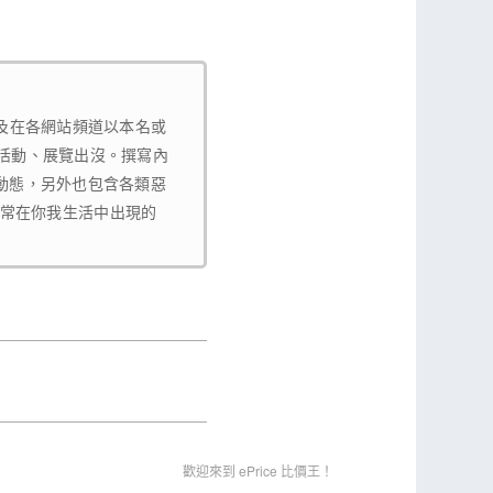
以及在各網站頻道以本名或
關活動、展覽出沒。撰寫內
動態，另外也包含各類惡
a等經常在你我生活中出現的
歡迎來到 ePrice 比價王！