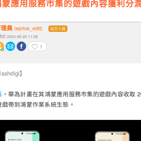
蒙應用服務市集的遊戲內容獲利分潤
管理員
(eprice_edit)
站方人員
於 2024-06-20 11:38
1
hdigi】
稱
，華為計畫在其鴻蒙應用服務市集的遊戲內容收取 2
遊戲帶到鴻蒙作業系統生態。