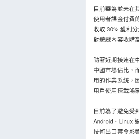
目前華為並未在
使用者課金付費的
收取 30% 獲
對遊戲內容收購高
隨著近期接連在
中國市場佔比，而
用的作業系統，
用戶使用搭載鴻
目前為了避免受
Android、L
技術出口禁令影