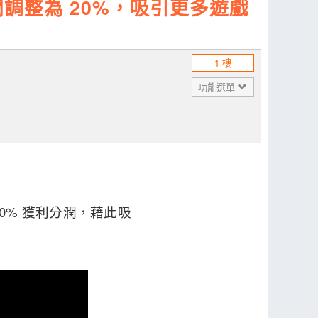
調整為 20%，吸引更多遊戲
1 樓
功能選單
0% 獲利分潤，藉此吸