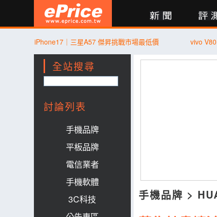
新聞
評測
討論
產品
買賣
商城
登入
iPhone17｜三星A57 傑昇挑戰市場最低價
vivo V
全站搜尋
討論列表
手機品牌
平板品牌
電信業者
手機軟體
手機品牌
>
HU
3C科技
公告專區