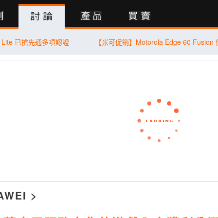
行動版
80 Lite 已搶先通多項認證
AWEI
>