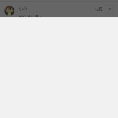
小菘
12
andy920302
2019-05-20 20:22
沒想到華為還可以買阿151515
jack469876
13
jack469876
2019-05-20 20:25
還好能繼續更新，不然剛買p30系列的可能要吵著退貨
啦
玄幻的旅程
14
a0983860343
2019-05-20 20:26
華為在台灣的總代理訊崴技術在下午已經發表聲明：
「目前已銷售產品使用和持續的安全升級以及售後服務