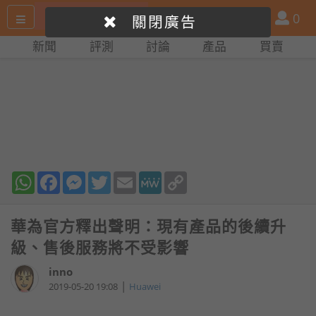
搜
產
會
0
關閉廣告
尋
品
員
新聞
評測
討論
產品
買賣
網
比
站
拼
WhatsApp
Facebook
Messenger
Twitter
Email
MeWe
Copy
Link
華為官方釋出聲明：現有產品的後續升
級、售後服務將不受影響
inno
|
2019-05-20 19:08
Huawei