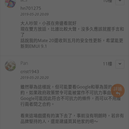
10
hn701275
2019-05-20 20:09
大人吵架，小孩在旁邊看就好
現在雙方放話，比誰比較大聲，沒多久應該就握手言和
了
話說我的Mate 20還收到五月的安全性更新，希望能更
新到EMUI 9.1
Pan
11
crist1943
2019-05-20 20:20
雖然華為這樣說，但可能要看Google和華為簽的合
評論
約，如果政府政策禁令可能被當作不可抗力事由的話，
Google可能因此符合不可抗力的條件，而可以不用履
行兩者間之合約。
看來這場戲還有的演下去了，事前沒有明朗時，若非有
品牌堅持的人，還是建議買其他家的吧～