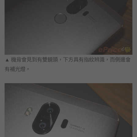
▲ 機背會見到有雙鏡頭，下方具有指紋辨識，而側邊會
有補光燈。