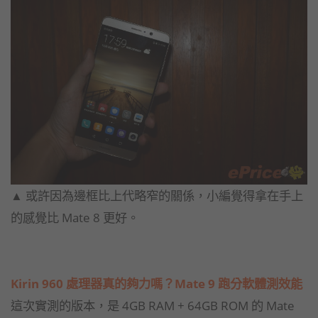
▲ 或許因為邊框比上代略窄的關係，小編覺得拿在手上
的感覺比 Mate 8 更好。
Kirin 960 處理器真的夠力嗎？Mate 9 跑分軟體測效能
這次實測的版本，是 4GB RAM + 64GB ROM 的 Mate