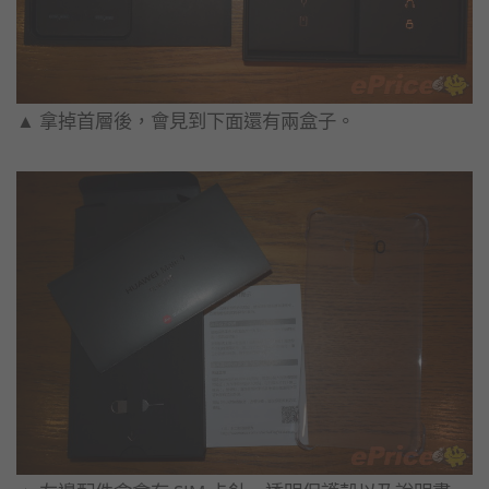
▲ 拿掉首層後，會見到下面還有兩盒子。