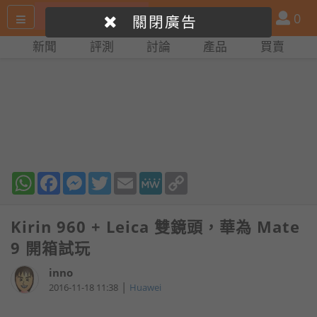
搜
產
會
0
關閉廣告
尋
品
員
新聞
評測
討論
產品
買賣
網
比
站
拼
WhatsApp
Facebook
Messenger
Twitter
Email
MeWe
Copy
Link
Kirin 960 + Leica 雙鏡頭，華為 Mate
9 開箱試玩
inno
|
2016-11-18 11:38
Huawei