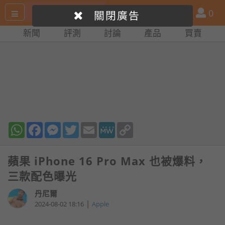
搜
產
會
0
關閉廣告
尋
品
員
新聞
評測
討論
產品
買賣
網
比
站
拼
WhatsApp
Facebook
Messenger
Twitter
Email
MeWe
Copy
Link
蘋果 iPhone 16 Pro Max 也被爆料，
三款配色曝光
丹尼爾
|
2024-08-02 18:16
Apple