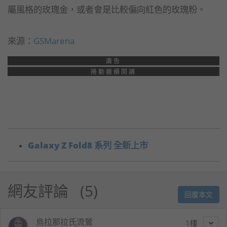
屬風格的玫瑰金，或者會是比較偏向紅色的玫瑰粉。
來源：
GSMarena
廣告
捲動繼續閱讀
Galaxy Z Fold8 系列 全新上市
網友評論
5
回覆本文
烏拉那拉氏流鶯
1