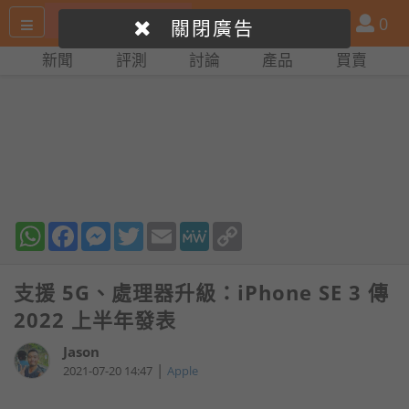
搜
產
會
0
關閉廣告
尋
品
員
新聞
評測
討論
產品
買賣
網
比
站
拼
WhatsApp
Facebook
Messenger
Twitter
Email
MeWe
Copy
Link
支援 5G、處理器升級：iPhone SE 3 傳
2022 上半年發表
Jason
|
2021-07-20 14:47
Apple