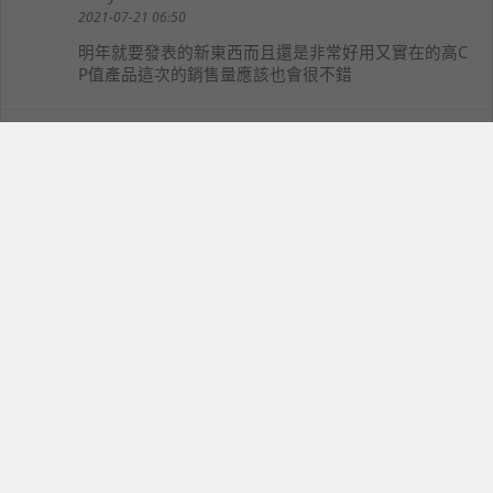
2021-07-21 06:50
明年就要發表的新東西而且還是非常好用又實在的高C
P值產品這次的銷售量應該也會很不錯
汪漢均
13
opk0864
2021-07-21 07:59
他的平價也還是要一萬起跳啦
多一點錢換更好的蘋果也能用久一點
猩爺
14
kyoryu2001
2021-07-21 08:20
小螢幕手機還是有其愛好者，選擇不多應該更好賣
licorne
15