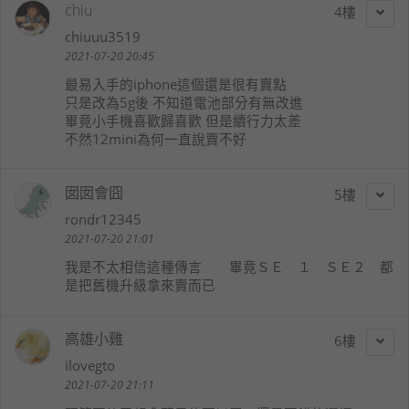
chiu
4
chiuuu3519
2021-07-20 20:45
最易入手的iphone這個還是很有賣點
只是改為5g後 不知道電池部分有無改進
畢竟小手機喜歡歸喜歡 但是續行力太差
不然12mini為何一直說賣不好
囡囡會囧
5
rondr12345
2021-07-20 21:01
我是不太相信這種傳言 畢竟ＳＥ １ ＳＥ２ 都
是把舊機升級拿來賣而已
高雄小雞
6
ilovegto
2021-07-20 21:11