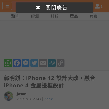
搜
產
會
0
關閉廣告
尋
品
員
新聞
評測
討論
產品
買賣
網
比
站
拼
WhatsApp
Facebook
Messenger
Twitter
Email
MeWe
Copy
Link
郭明錤：iPhone 12 設計大改，融合
iPhone 4 金屬邊框設計
Jason
|
2019-09-30 20:43
Apple