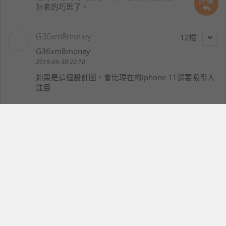
評論
計者的巧思了。
G36xm8money
12
G36xm8money
2019-09-30 22:18
如果是這個設計圖，會比現在的iphone 11還要吸引人
注目
歌德貝多芬
13
yupin6123
2019-09-30 22:30
應該不會是這種外觀造型設計，這是網路網友創作
汪漢均
14
opk0864
2019-09-30 22:42