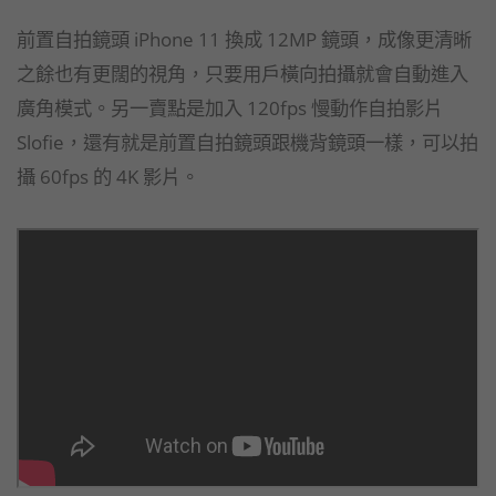
前置自拍鏡頭 iPhone 11 換成 12MP 鏡頭，成像更清晰
之餘也有更闊的視角，只要用戶橫向拍攝就會自動進入
廣角模式。另一賣點是加入 120fps 慢動作自拍影片
Slofie，還有就是前置自拍鏡頭跟機背鏡頭一樣，可以拍
攝 60fps 的 4K 影片。