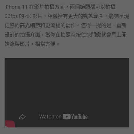
iPhone 11 在影片拍攝方面，兩個鏡頭都可以拍攝
60fps 的 4K 影片，相機擁有更大的動態範圍，能夠呈現
更好的高光細節和更流暢的動作。值得一提的是，重新
設計的拍攝介面，當你在拍照時按住快門鍵就會馬上開
始錄製影片，相當方便。