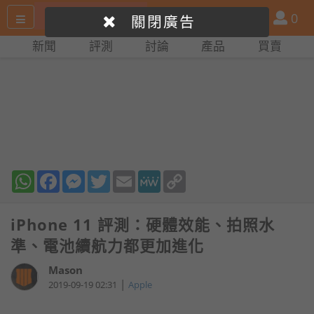
搜
產
會
0
關閉廣告
尋
品
員
新聞
評測
討論
產品
買賣
網
比
站
拼
WhatsApp
Facebook
Messenger
Twitter
Email
MeWe
Copy
Link
iPhone 11 評測：硬體效能、拍照水
準、電池續航力都更加進化
Mason
|
2019-09-19 02:31
Apple