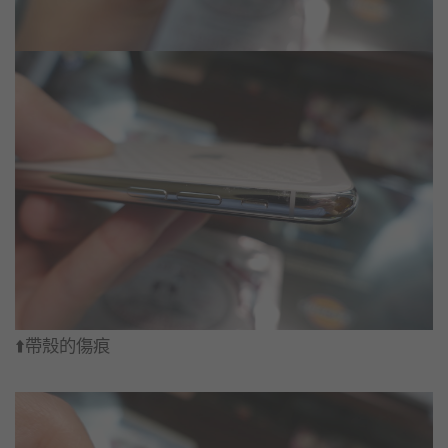
⬆️帶殼的傷痕