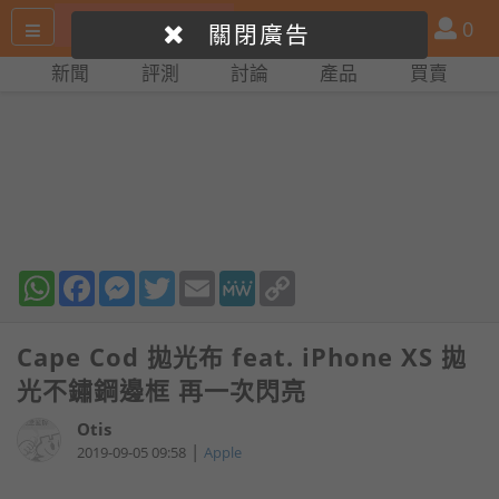
搜
產
會
0
關閉廣告
尋
品
員
新聞
評測
討論
產品
買賣
網
比
站
拼
WhatsApp
Facebook
Messenger
Twitter
Email
MeWe
Copy
Link
Cape Cod 拋光布 feat. iPhone XS 拋
光不鏽鋼邊框 再一次閃亮
Otis
|
2019-09-05 09:58
Apple