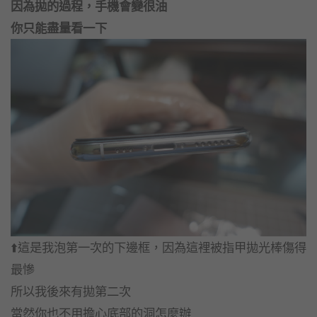
因為拋的過程，手機會變很油
你只能盡量看一下
⬆️這是我泡第一次的下邊框，因為這裡被指甲拋光棒傷得
最慘
所以我後來有拋第二次
當然你也不用擔心底部的洞怎麼辦