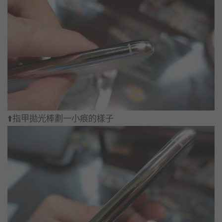
⬆️指甲拋光棒劃一小痕的樣子