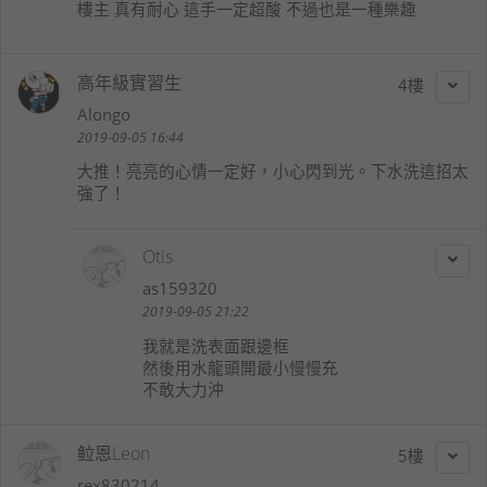
樓主 真有耐心 這手一定超酸 不過也是一種樂趣
高年級實習生
4
Alongo
2019-09-05 16:44
大推！亮亮的心情一定好，小心閃到光。下水洗這招太
強了！
Otis
as159320
2019-09-05 21:22
我就是洗表面跟邊框
然後用水龍頭開最小慢慢充
不敢大力沖
䲞恩Leon
5
rex830214