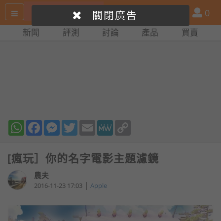
搜
產
會
0
關閉廣告
尋
品
員
新聞
評測
討論
產品
買賣
網
比
站
拼
WhatsApp
Facebook
Messenger
Twitter
Email
MeWe
Copy
Link
[瘋玩］你的名字電影主題濾鏡
農夫
|
2016-11-23 17:03
Apple