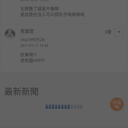
太鮮艷了感覺不像啊
是說我也沒人可以問名字嗚嗚嗚嗚
夜貓萱
3
rita1990528
2017-01-11 14:34
好美唷!!!
求修圖APP!!!
最新新聞
評論