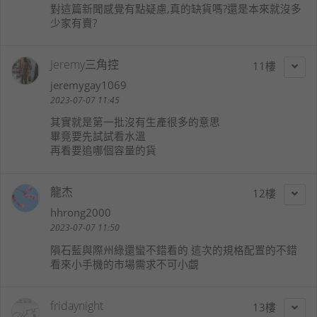
對這篇新聞感覺有點疑慮,真的缺貨嗎?還是本來就沒多
少家有賣?
Jeremy三角控
11
jeremygay1069
2023-07-07 11:45
其實就是第一批沒有生產很多的意思
畢竟要先試試看水溫
再看要追哪個容量的貨
龍杰
12
hhrong2000
2023-07-07 11:50
隕石藍與際州綠還蠻不錯看的 這次的規格配置的不錯
看來小手機的市場需求不可小覷
fridaynight
13