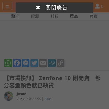
搜
產
會
0
關閉廣告
尋
品
員
新聞
評測
討論
產品
買賣
網
比
站
拼
WhatsApp
Facebook
Messenger
Twitter
Email
MeWe
Copy
Link
【市場快訊】 Zenfone 10 剛開賣 部
分容量顏色就已缺貨
Jason
|
2023-07-06 15:55
Asus