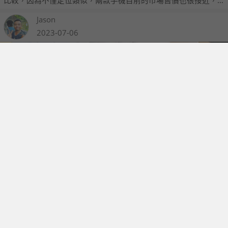
比較，因為不僅定位類似，兩款手機目前的市場售價也很接近，
所以今天我們就拿出實機來做比較！
Jason
2023-07-06
【市場快訊】 Zenfone 10 剛開賣 部分容量顏色就已缺貨
華碩在 6 月底時，推出了 Zenfone 系列的最新智慧手機 Zenfone
10，它雖然與上一代 Zenfone 9 相比，在外型與規格上並沒有相
差太多，不過由於手機採用了受網友極度好評的高通 Snapdragon
8 Gen 2 處理器，因此買氣似乎還不錯，上市才一週就已經有部分