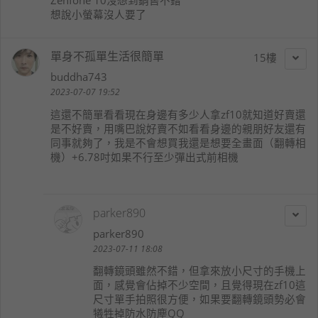
Zenfone 10沒想到銷售不錯
想說小螢幕沒人要了
單身不孤單生活很簡單
15
buddha743
2023-07-07 19:52
這還不簡單看看現在身邊有多少人拿zf10就知道好賣還
是不好賣，用嘴巴說好賣不如看看身邊的親朋好友還有
同事就夠了，我是不會想買我還是想要全畫面（翻轉相
機）+6.78吋如果不行至少彈出式前相機
parker890
parker890
2023-07-11 18:08
翻轉鏡頭雖然不錯，但拿來放小尺寸的手機上
面，感覺會佔掉不少空間，且覺得現在zf10這
尺寸單手拍照很方便，如果要翻轉鏡頭勢必會
犧牲掉防水防塵QQ