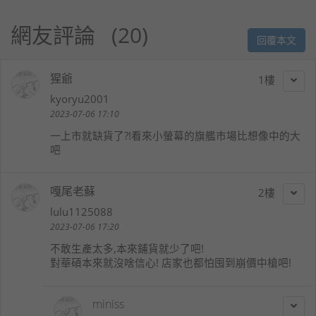
網友評論
20
回覆本文
猩爺
1
kyoryu2001
2023-07-06 17:10
一上市就缺貨了?!看來小螢幕的旗艦市場比想像中的大
吧
嘎尾老蘇
2
lulu1125088
2023-07-06 17:20
不敢生產太多,本來鋪貨就少了吧!
對華碩本來就沒啥信心! 店家也都怕囤到崩價中槍吧!
miniss